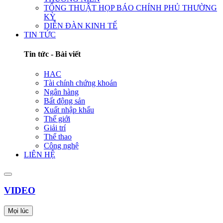
TỔNG THUẬT HỌP BÁO CHÍNH PHỦ THƯỜNG
KỲ
DIỄN ĐÀN KINH TẾ
TIN TỨC
Tin tức - Bài viết
HAC
Tài chính chứng khoán
Ngân hàng
Bất động sản
Xuất nhập khẩu
Thế giới
Giải trí
Thể thao
Công nghệ
LIÊN HỆ
VIDEO
Mọi lúc