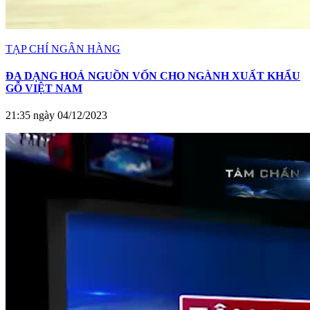
TẠP CHÍ NGÂN HÀNG
ĐA DẠNG HOÁ NGUỒN VỐN CHO NGÀNH XUẤT KHẨU
GỖ VIỆT NAM
21:35 ngày 04/12/2023