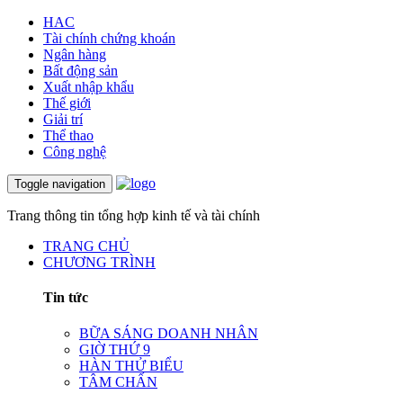
HAC
Tài chính chứng khoán
Ngân hàng
Bất động sản
Xuất nhập khẩu
Thế giới
Giải trí
Thể thao
Công nghệ
Toggle navigation
Trang thông tin tổng hợp kinh tế và tài chính
TRANG CHỦ
CHƯƠNG TRÌNH
Tin tức
BỮA SÁNG DOANH NHÂN
GIỜ THỨ 9
HÀN THỬ BIỂU
TÂM CHẤN