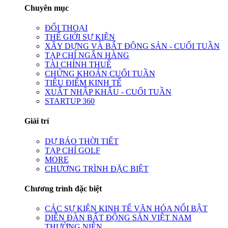
Chuyên mục
ĐỐI THOẠI
THẾ GIỚI SỰ KIỆN
XÂY DỰNG VÀ BẤT ĐỘNG SẢN - CUỐI TUẦN
TẠP CHÍ NGÂN HÀNG
TÀI CHÍNH THUẾ
CHỨNG KHOÁN CUỐI TUẦN
TIÊU ĐIỂM KINH TẾ
XUẤT NHẬP KHẨU - CUỐI TUẦN
STARTUP 360
Giải trí
DỰ BÁO THỜI TIẾT
TẠP CHÍ GOLF
MORE
CHƯƠNG TRÌNH ĐẶC BIỆT
Chương trình đặc biệt
CÁC SỰ KIỆN KINH TẾ VĂN HÓA NỔI BẬT
DIỄN ĐÀN BẤT ĐỘNG SẢN VIỆT NAM
THƯỜNG NIÊN