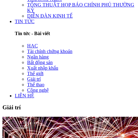
TỔNG THUẬT HỌP BÁO CHÍNH PHỦ THƯỜNG
KỲ
DIỄN ĐÀN KINH TẾ
TIN TỨC
Tin tức - Bài viết
HAC
Tài chính chứng khoán
Ngân hàng
Bất động sản
Xuất nhập khẩu
Thế giới
Giải trí
Thể thao
Công nghệ
LIÊN HỆ
Giải trí