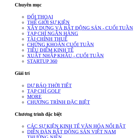
Chuyên mục
ĐỐI THOẠI
THẾ GIỚI SỰ KIỆN
XÂY DỰNG VÀ BẤT ĐỘNG SẢN - CUỐI TUẦN
TẠP CHÍ NGÂN HÀNG
TÀI CHÍNH THUẾ
CHỨNG KHOÁN CUỐI TUẦN
TIÊU ĐIỂM KINH TẾ
XUẤT NHẬP KHẨU - CUỐI TUẦN
STARTUP 360
Giải trí
DỰ BÁO THỜI TIẾT
TẠP CHÍ GOLF
MORE
CHƯƠNG TRÌNH ĐẶC BIỆT
Chương trình đặc biệt
CÁC SỰ KIỆN KINH TẾ VĂN HÓA NỔI BẬT
DIỄN ĐÀN BẤT ĐỘNG SẢN VIỆT NAM
THƯỜNG NIÊN