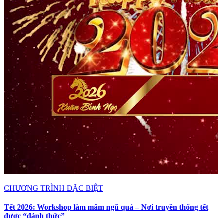
CHƯƠNG TRÌNH ĐẶC BIỆT
Tết 2026: Workshop làm mâm ngũ quả – Nơi truyền thống tết
được “đánh thức”