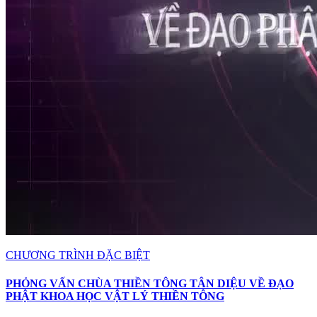
CHƯƠNG TRÌNH ĐẶC BIỆT
PHỎNG VẤN CHÙA THIỀN TÔNG TÂN DIỆU VỀ ĐẠO
PHẬT KHOA HỌC VẬT LÝ THIỀN TÔNG