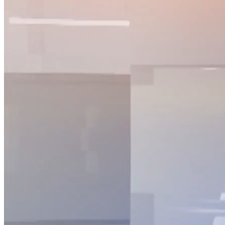
NỘI DUNG CHI TIẾT
00:00
Có 3 lý do khiến Việt Nam chưa thể công bố hết dịch Covid-
19
01:03
Truyền thông Trung Quốc đưa ra 10 lý do nên đầu tư vào