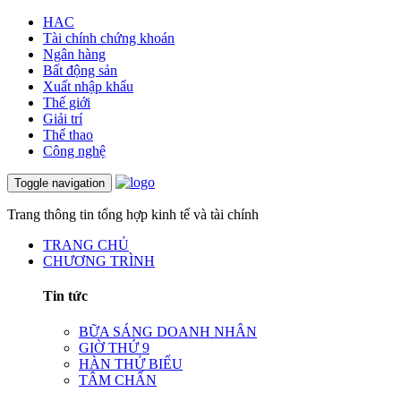
HAC
Tài chính chứng khoán
Ngân hàng
Bất động sản
Xuất nhập khẩu
Thế giới
Giải trí
Thể thao
Công nghệ
Toggle navigation
Trang thông tin tổng hợp kinh tế và tài chính
TRANG CHỦ
CHƯƠNG TRÌNH
Tin tức
BỮA SÁNG DOANH NHÂN
GIỜ THỨ 9
HÀN THỬ BIỂU
TÂM CHẤN