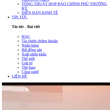
TỔNG THUẬT HỌP BÁO CHÍNH PHỦ THƯỜNG
KỲ
DIỄN ĐÀN KINH TẾ
TIN TỨC
Tin tức - Bài viết
HAC
Tài chính chứng khoán
Ngân hàng
Bất động sản
Xuất nhập khẩu
Thế giới
Giải trí
Thể thao
Công nghệ
LIÊN HỆ