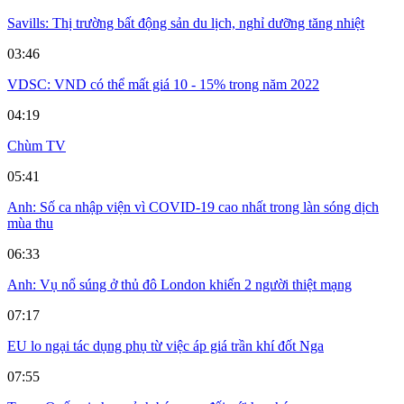
Savills: Thị trường bất động sản du lịch, nghỉ dưỡng tăng nhiệt
03:46
VDSC: VND có thể mất giá 10 - 15% trong năm 2022
04:19
Chùm TV
05:41
Anh: Số ca nhập viện vì COVID-19 cao nhất trong làn sóng dịch
mùa thu
06:33
Anh: Vụ nổ súng ở thủ đô London khiến 2 người thiệt mạng
07:17
EU lo ngại tác dụng phụ từ việc áp giá trần khí đốt Nga
07:55