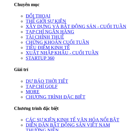
Chuyên mục
ĐỐI THOẠI
THẾ GIỚI SỰ KIỆN
XÂY DỰNG VÀ BẤT ĐỘNG SẢN - CUỐI TUẦN
TẠP CHÍ NGÂN HÀNG
TÀI CHÍNH THUẾ
CHỨNG KHOÁN CUỐI TUẦN
TIÊU ĐIỂM KINH TẾ
XUẤT NHẬP KHẨU - CUỐI TUẦN
STARTUP 360
Giải trí
DỰ BÁO THỜI TIẾT
TẠP CHÍ GOLF
MORE
CHƯƠNG TRÌNH ĐẶC BIỆT
Chương trình đặc biệt
CÁC SỰ KIỆN KINH TẾ VĂN HÓA NỔI BẬT
DIỄN ĐÀN BẤT ĐỘNG SẢN VIỆT NAM
THƯỜNG NIÊN