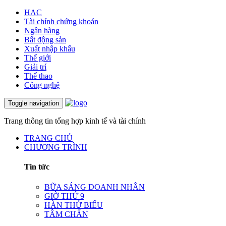
HAC
Tài chính chứng khoán
Ngân hàng
Bất động sản
Xuất nhập khẩu
Thế giới
Giải trí
Thể thao
Công nghệ
Toggle navigation
Trang thông tin tổng hợp kinh tế và tài chính
TRANG CHỦ
CHƯƠNG TRÌNH
Tin tức
BỮA SÁNG DOANH NHÂN
GIỜ THỨ 9
HÀN THỬ BIỂU
TÂM CHẤN