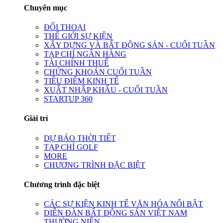
Chuyên mục
ĐỐI THOẠI
THẾ GIỚI SỰ KIỆN
XÂY DỰNG VÀ BẤT ĐỘNG SẢN - CUỐI TUẦN
TẠP CHÍ NGÂN HÀNG
TÀI CHÍNH THUẾ
CHỨNG KHOÁN CUỐI TUẦN
TIÊU ĐIỂM KINH TẾ
XUẤT NHẬP KHẨU - CUỐI TUẦN
STARTUP 360
Giải trí
DỰ BÁO THỜI TIẾT
TẠP CHÍ GOLF
MORE
CHƯƠNG TRÌNH ĐẶC BIỆT
Chương trình đặc biệt
CÁC SỰ KIỆN KINH TẾ VĂN HÓA NỔI BẬT
DIỄN ĐÀN BẤT ĐỘNG SẢN VIỆT NAM
THƯỜNG NIÊN