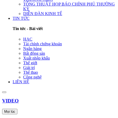
TỔNG THUẬT HỌP BÁO CHÍNH PHỦ THƯỜNG
KỲ
DIỄN ĐÀN KINH TẾ
TIN TỨC
Tin tức - Bài viết
HAC
Tài chính chứng khoán
Ngân hàng
Bất động sản
Xuất nhập khẩu
Thế giới
Giải trí
Thể thao
Công nghệ
LIÊN HỆ
VIDEO
Mọi lúc