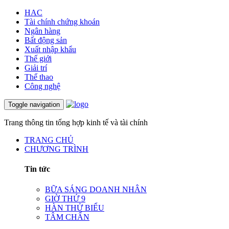
HAC
Tài chính chứng khoán
Ngân hàng
Bất động sản
Xuất nhập khẩu
Thế giới
Giải trí
Thể thao
Công nghệ
Toggle navigation
Trang thông tin tổng hợp kinh tế và tài chính
TRANG CHỦ
CHƯƠNG TRÌNH
Tin tức
BỮA SÁNG DOANH NHÂN
GIỜ THỨ 9
HÀN THỬ BIỂU
TÂM CHẤN