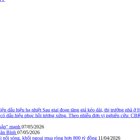
iện dấu hiệu hạ nhiệt
Sau giai đoạn tăng giá kéo dài, thị trường nhà ở 
ưa có dấu hiệu phục hồi tương xứng. Theo nhiều đơn vị nghiên cứu: 
"sập" mạnh
07/05/2026
Văn Bình
07/05/2026
i nổi sóng, khối ngoại mua ròng hơn 800 tỷ đồng
11/04/2026