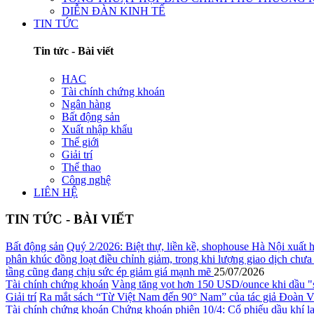
DIỄN ĐÀN KINH TẾ
TIN TỨC
Tin tức - Bài viết
HAC
Tài chính chứng khoán
Ngân hàng
Bất động sản
Xuất nhập khẩu
Thế giới
Giải trí
Thể thao
Công nghệ
LIÊN HỆ
TIN TỨC - BÀI VIẾT
Bất động sản
Quý 2/2026: Biệt thự, liền kề, shophouse Hà Nội xuất h
phân khúc đồng loạt điều chỉnh giảm, trong khi lượng giao dịch ch
tầng cũng đang chịu sức ép giảm giá mạnh mẽ
25/07/2026
Tài chính chứng khoán
Vàng tăng vọt hơn 150 USD/ounce khi dầu 
Giải trí
Ra mắt sách “Từ Việt Nam đến 90° Nam” của tác giả Đoàn 
Tài chính chứng khoán
Chứng khoán phiên 10/4: Cổ phiếu dầu khí lạ