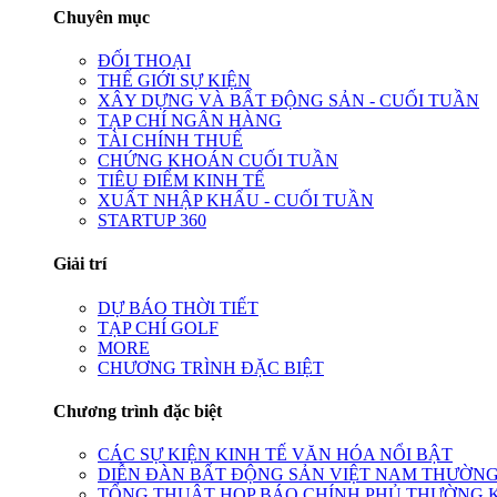
Chuyên mục
ĐỐI THOẠI
THẾ GIỚI SỰ KIỆN
XÂY DỰNG VÀ BẤT ĐỘNG SẢN - CUỐI TUẦN
TẠP CHÍ NGÂN HÀNG
TÀI CHÍNH THUẾ
CHỨNG KHOÁN CUỐI TUẦN
TIÊU ĐIỂM KINH TẾ
XUẤT NHẬP KHẨU - CUỐI TUẦN
STARTUP 360
Giải trí
DỰ BÁO THỜI TIẾT
TẠP CHÍ GOLF
MORE
CHƯƠNG TRÌNH ĐẶC BIỆT
Chương trình đặc biệt
CÁC SỰ KIỆN KINH TẾ VĂN HÓA NỔI BẬT
DIỄN ĐÀN BẤT ĐỘNG SẢN VIỆT NAM THƯỜNG
TỔNG THUẬT HỌP BÁO CHÍNH PHỦ THƯỜNG 