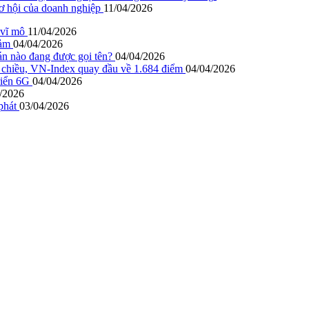
cơ hội của doanh nghiệp
11/04/2026
 vĩ mô
11/04/2026
iảm
04/04/2026
án nào đang được gọi tên?
04/04/2026
 chiều, VN-Index quay đầu về 1.684 điểm
04/04/2026
riển 6G
04/04/2026
/2026
phát
03/04/2026