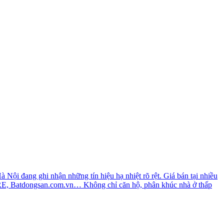
Hà Nội đang ghi nhận những tín hiệu hạ nhiệt rõ rệt. Giá bán tại nhiều
CBRE, Batdongsan.com.vn… Không chỉ căn hộ, phân khúc nhà ở thấp