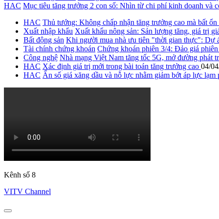
HAC
Mục tiêu tăng trưởng 2 con số: Nhìn từ chi phí kinh doanh và 
HAC
Thủ tướng: Không chấp nhận tăng trưởng cao mà bất ổn
Xuất nhập khẩu
Xuất khẩu nông sản: Sản lượng tăng, giá trị g
Bất động sản
Khi người mua nhà ưu tiên "thời gian thực": Dự 
Tài chính chứng khoán
Chứng khoán phiên 3/4: Đảo giá phiên
Công nghệ
Nhà mạng Việt Nam tăng tốc 5G, mở đường phát t
HAC
Xác định giá trị mới trong bài toán tăng trưởng cao
04/04
HAC
Ẩn số giá xăng dầu và nỗ lực nhằm giảm bớt áp lực lạm 
Kênh số 8
VITV Channel