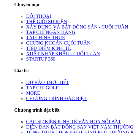
Chuyên mục
ĐỐI THOẠI
THẾ GIỚI SỰ KIỆN
XÂY DỰNG VÀ BẤT ĐỘNG SẢN - CUỐI TUẦN
TẠP CHÍ NGÂN HÀNG
TÀI CHÍNH THUẾ
CHỨNG KHOÁN CUỐI TUẦN
TIÊU ĐIỂM KINH TẾ
XUẤT NHẬP KHẨU - CUỐI TUẦN
STARTUP 360
Giải trí
DỰ BÁO THỜI TIẾT
TẠP CHÍ GOLF
MORE
CHƯƠNG TRÌNH ĐẶC BIỆT
Chương trình đặc biệt
CÁC SỰ KIỆN KINH TẾ VĂN HÓA NỔI BẬT
DIỄN ĐÀN BẤT ĐỘNG SẢN VIỆT NAM THƯỜNG
TỔNG THUẬT HỌP BÁO CHÍNH PHỦ THƯỜNG 