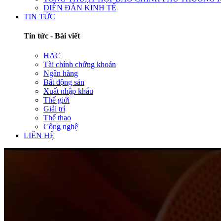
DIỄN ĐÀN KINH TẾ
TIN TỨC
Tin tức - Bài viết
HAC
Tài chính chứng khoán
Ngân hàng
Bất động sản
Xuất nhập khẩu
Thế giới
Giải trí
Thể thao
Công nghệ
LIÊN HỆ