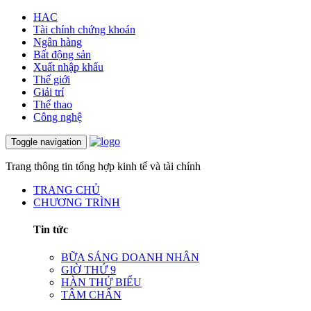
HAC
Tài chính chứng khoán
Ngân hàng
Bất động sản
Xuất nhập khẩu
Thế giới
Giải trí
Thể thao
Công nghệ
Toggle navigation
Trang thông tin tổng hợp kinh tế và tài chính
TRANG CHỦ
CHƯƠNG TRÌNH
Tin tức
BỮA SÁNG DOANH NHÂN
GIỜ THỨ 9
HÀN THỬ BIỂU
TÂM CHẤN