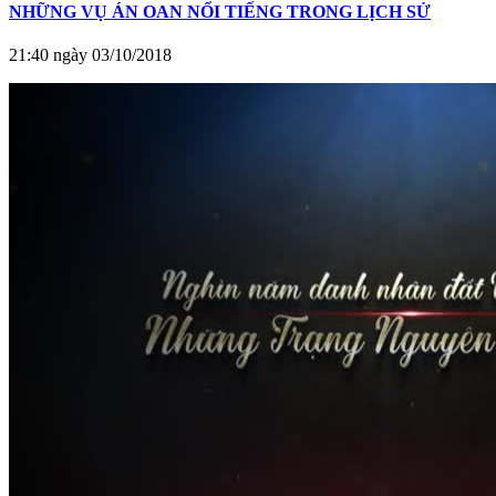
NHỮNG VỤ ÁN OAN NỔI TIẾNG TRONG LỊCH SỬ
21:40 ngày 03/10/2018