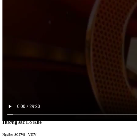
HÀNH TRÌNH TRI THỨC
Hương sắc Lỗ Khê
Nguồn: SCTV8 - VITV