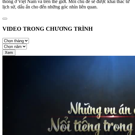
thống ở Việt Nam và trên thế giới. Mỗi chủ đề sẽ được khai thác từ
lịch sử, dấu ấn cho đến những góc nhìn liên quan.
VIDEO TRONG CHƯƠNG TRÌNH
Xem