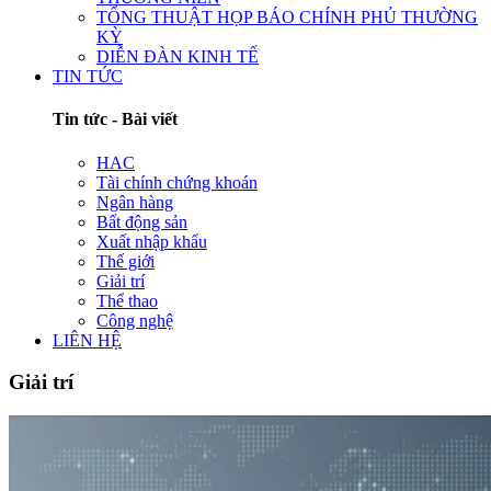
TỔNG THUẬT HỌP BÁO CHÍNH PHỦ THƯỜNG
KỲ
DIỄN ĐÀN KINH TẾ
TIN TỨC
Tin tức - Bài viết
HAC
Tài chính chứng khoán
Ngân hàng
Bất động sản
Xuất nhập khẩu
Thế giới
Giải trí
Thể thao
Công nghệ
LIÊN HỆ
Giải trí