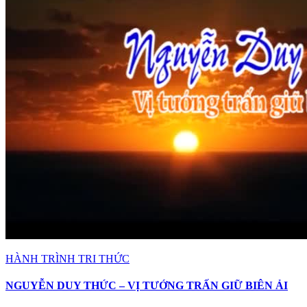
HÀNH TRÌNH TRI THỨC
NGUYỄN DUY THỨC – VỊ TƯỚNG TRẤN GIỮ BIÊN ẢI