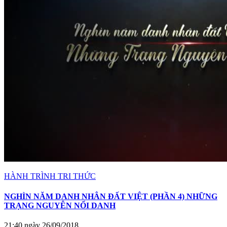
HÀNH TRÌNH TRI THỨC
NGHÌN NĂM DANH NHÂN ĐẤT VIỆT (PHẦN 4) NHỮNG
TRẠNG NGUYÊN NỔI DANH
21:40 ngày 26/09/2018