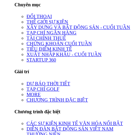
Chuyên mục
ĐỐI THOẠI
THẾ GIỚI SỰ KIỆN
XÂY DỰNG VÀ BẤT ĐỘNG SẢN - CUỐI TUẦN
TẠP CHÍ NGÂN HÀNG
TÀI CHÍNH THUẾ
CHỨNG KHOÁN CUỐI TUẦN
TIÊU ĐIỂM KINH TẾ
XUẤT NHẬP KHẨU - CUỐI TUẦN
STARTUP 360
Giải trí
DỰ BÁO THỜI TIẾT
TẠP CHÍ GOLF
MORE
CHƯƠNG TRÌNH ĐẶC BIỆT
Chương trình đặc biệt
CÁC SỰ KIỆN KINH TẾ VĂN HÓA NỔI BẬT
DIỄN ĐÀN BẤT ĐỘNG SẢN VIỆT NAM
THƯỜNG NIÊN