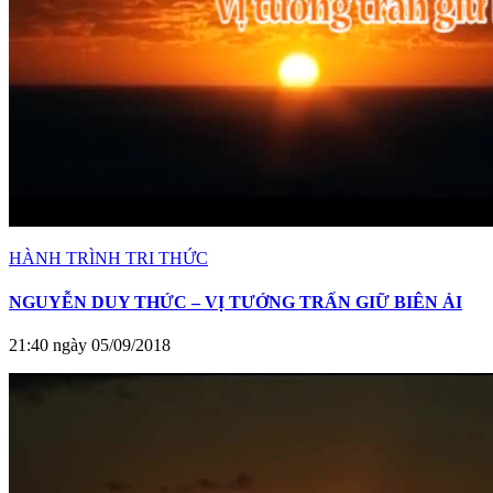
HÀNH TRÌNH TRI THỨC
NGUYỄN DUY THỨC – VỊ TƯỚNG TRẤN GIỮ BIÊN ẢI
21:40 ngày 05/09/2018