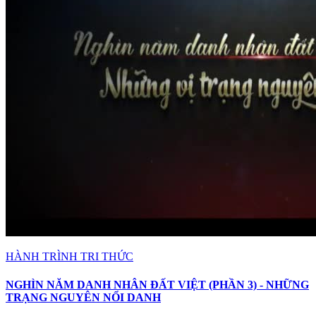
HÀNH TRÌNH TRI THỨC
NGHÌN NĂM DANH NHÂN ĐẤT VIỆT (PHẦN 3) - NHỮNG
TRẠNG NGUYÊN NỔI DANH