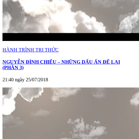
HÀNH TRÌNH TRI THỨC
NGUYỄN ĐÌNH CHIỂU – NHỮNG DẤU ẤN ĐỂ LẠI
(PHẦN 3)
21:40 ngày 25/07/2018