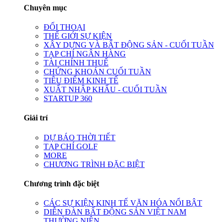
Chuyên mục
ĐỐI THOẠI
THẾ GIỚI SỰ KIỆN
XÂY DỰNG VÀ BẤT ĐỘNG SẢN - CUỐI TUẦN
TẠP CHÍ NGÂN HÀNG
TÀI CHÍNH THUẾ
CHỨNG KHOÁN CUỐI TUẦN
TIÊU ĐIỂM KINH TẾ
XUẤT NHẬP KHẨU - CUỐI TUẦN
STARTUP 360
Giải trí
DỰ BÁO THỜI TIẾT
TẠP CHÍ GOLF
MORE
CHƯƠNG TRÌNH ĐẶC BIỆT
Chương trình đặc biệt
CÁC SỰ KIỆN KINH TẾ VĂN HÓA NỔI BẬT
DIỄN ĐÀN BẤT ĐỘNG SẢN VIỆT NAM
THƯỜNG NIÊN