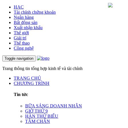
HAC
Tài chính chứng khoán
Ngân hàng
Bất động sản
Xuất nhập khẩu
Thế giới
Giải trí
Thể thao
Công nghệ
Toggle navigation
Trang thông tin tổng hợp kinh tế và tài chính
TRANG CHỦ
CHƯƠNG TRÌNH
Tin tức
BỮA SÁNG DOANH NHÂN
GIỜ THỨ 9
HÀN THỬ BIỂU
TÂM CHẤN