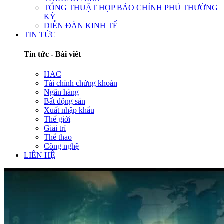
TỔNG THUẬT HỌP BÁO CHÍNH PHỦ THƯỜNG
KỲ
DIỄN ĐÀN KINH TẾ
TIN TỨC
Tin tức - Bài viết
HAC
Tài chính chứng khoán
Ngân hàng
Bất động sản
Xuất nhập khẩu
Thế giới
Giải trí
Thể thao
Công nghệ
LIÊN HỆ