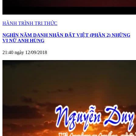
HÀNH TRÌNH TRI THỨC
NGHÌN NĂM DANH NHÂN ĐẤT VIỆT (PHẦN 2) NHỮNG
VỊ NỮ ANH HÙNG
21:40 ngày 12/09/2018