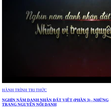
HÀNH TRÌNH TRI THỨC
NGHÌN NĂM DANH NHÂN ĐẤT VIỆT (PHẦN 3) - NHỮNG
TRẠNG NGUYÊN NỔI DANH