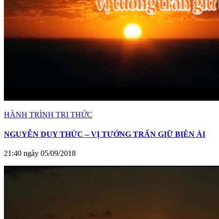
HÀNH TRÌNH TRI THỨC
NGUYỄN DUY THỨC – VỊ TƯỚNG TRẤN GIỮ BIÊN ẢI
21:40 ngày 05/09/2018