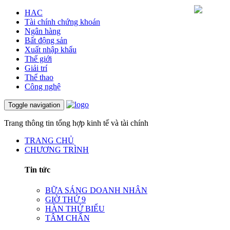
HAC
Tài chính chứng khoán
Ngân hàng
Bất động sản
Xuất nhập khẩu
Thế giới
Giải trí
Thể thao
Công nghệ
Toggle navigation
Trang thông tin tổng hợp kinh tế và tài chính
TRANG CHỦ
CHƯƠNG TRÌNH
Tin tức
BỮA SÁNG DOANH NHÂN
GIỜ THỨ 9
HÀN THỬ BIỂU
TÂM CHẤN