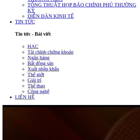
TỔNG THUẬT HỌP BÁO CHÍNH PHỦ THƯỜNG
KỲ
DIỄN ĐÀN KINH TẾ
TIN TỨC
Tin tức - Bài viết
HAC
Tài chính chứng khoán
Ngân hàng
Bất động sản
Xuất nhập khẩu
Thế giới
Giải trí
Thể thao
Công nghệ
LIÊN HỆ