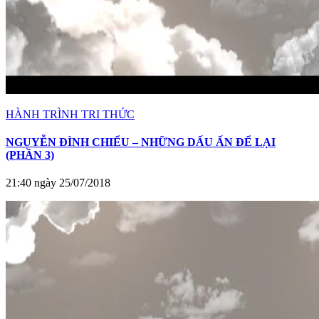
HÀNH TRÌNH TRI THỨC
NGUYỄN ĐÌNH CHIỂU – NHỮNG DẤU ẤN ĐỂ LẠI
(PHẦN 3)
21:40 ngày 25/07/2018