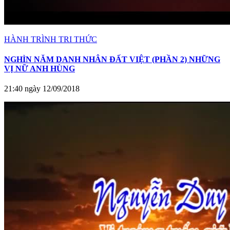
HÀNH TRÌNH TRI THỨC
NGHÌN NĂM DANH NHÂN ĐẤT VIỆT (PHẦN 2) NHỮNG
VỊ NỮ ANH HÙNG
21:40 ngày 12/09/2018