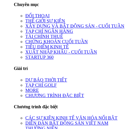
Chuyên mục
ĐỐI THOẠI
THẾ GIỚI SỰ KIỆN
XÂY DỰNG VÀ BẤT ĐỘNG SẢN - CUỐI TUẦN
TẠP CHÍ NGÂN HÀNG
TÀI CHÍNH THUẾ
CHỨNG KHOÁN CUỐI TUẦN
TIÊU ĐIỂM KINH TẾ
XUẤT NHẬP KHẨU - CUỐI TUẦN
STARTUP 360
Giải trí
DỰ BÁO THỜI TIẾT
TẠP CHÍ GOLF
MORE
CHƯƠNG TRÌNH ĐẶC BIỆT
Chương trình đặc biệt
CÁC SỰ KIỆN KINH TẾ VĂN HÓA NỔI BẬT
DIỄN ĐÀN BẤT ĐỘNG SẢN VIỆT NAM
THƯỜNG NIÊN