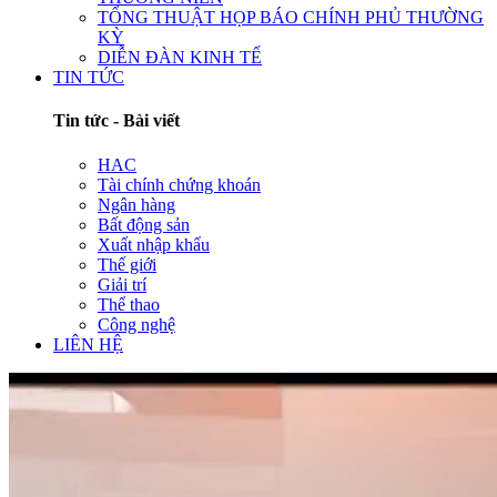
TỔNG THUẬT HỌP BÁO CHÍNH PHỦ THƯỜNG
KỲ
DIỄN ĐÀN KINH TẾ
TIN TỨC
Tin tức - Bài viết
HAC
Tài chính chứng khoán
Ngân hàng
Bất động sản
Xuất nhập khẩu
Thế giới
Giải trí
Thể thao
Công nghệ
LIÊN HỆ