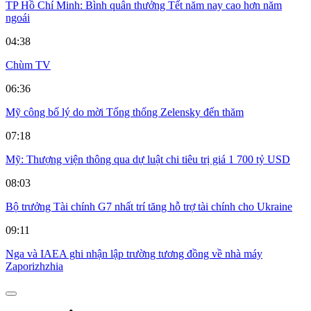
TP Hồ Chí Minh: Bình quân thưởng Tết năm nay cao hơn năm
ngoái
04:38
Chùm TV
06:36
Mỹ công bố lý do mời Tổng thống Zelensky đến thăm
07:18
Mỹ: Thượng viện thông qua dự luật chi tiêu trị giá 1 700 tỷ USD
08:03
Bộ trưởng Tài chính G7 nhất trí tăng hỗ trợ tài chính cho Ukraine
09:11
Nga và IAEA ghi nhận lập trường tương đồng về nhà máy
Zaporizhzhia