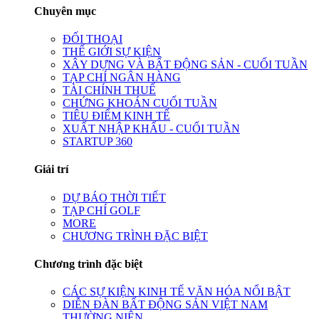
Chuyên mục
ĐỐI THOẠI
THẾ GIỚI SỰ KIỆN
XÂY DỰNG VÀ BẤT ĐỘNG SẢN - CUỐI TUẦN
TẠP CHÍ NGÂN HÀNG
TÀI CHÍNH THUẾ
CHỨNG KHOÁN CUỐI TUẦN
TIÊU ĐIỂM KINH TẾ
XUẤT NHẬP KHẨU - CUỐI TUẦN
STARTUP 360
Giải trí
DỰ BÁO THỜI TIẾT
TẠP CHÍ GOLF
MORE
CHƯƠNG TRÌNH ĐẶC BIỆT
Chương trình đặc biệt
CÁC SỰ KIỆN KINH TẾ VĂN HÓA NỔI BẬT
DIỄN ĐÀN BẤT ĐỘNG SẢN VIỆT NAM
THƯỜNG NIÊN