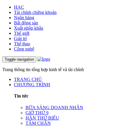
HAC
Tài chính chứng khoán
Ngân hàng
Bất động sản
Xuất nhập khẩu
Thế giới
Giải trí
Thể thao
Công nghệ
Toggle navigation
Trang thông tin tổng hợp kinh tế và tài chính
TRANG CHỦ
CHƯƠNG TRÌNH
Tin tức
BỮA SÁNG DOANH NHÂN
GIỜ THỨ 9
HÀN THỬ BIỂU
TÂM CHẤN