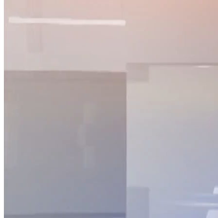
NỘI DUNG CHI TIẾT
00:00
Ban hành nghị định liên quan đến bỏ sổ hộ khẩu giấy từ
1/1/2023
00:56
Đảm bảo giá cả hàng hóa dịp cuối năm