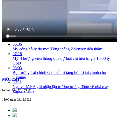
02:02
Xuất khẩu gạo dự kiến đạt 7 triệu tấn trong năm 2022
03:31
Việt Nam đón hơn 100 triệu khách du lịch trong năm 2022
04:02
TP Hồ Chí Minh: Bình quân thưởng Tết năm nay cao hơn
năm ngoái
04:38
Chùm TV
06:36
Mỹ công bố lý do mời Tổng thống Zelensky đến thăm
07:18
Mỹ: Thượng viện thông qua dự luật chi tiêu trị giá 1 700 tỷ
USD
08:03
Bộ trưởng Tài chính G7 nhất trí tăng hỗ trợ tài chính cho
Ukraine
MỚI 15H
09:11
Nga và IAEA ghi nhận lập trường tương đồng về nhà máy
Nguồn: SCTV8 - VITV
Zaporizhzhia
15:00 ngày 23/12/2022