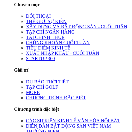
Chuyên mục
ĐỐI THOẠI
THẾ GIỚI SỰ KIỆN
XÂY DỰNG VÀ BẤT ĐỘNG SẢN - CUỐI TUẦN
TẠP CHÍ NGÂN HÀNG
TÀI CHÍNH THUẾ
CHỨNG KHOÁN CUỐI TUẦN
TIÊU ĐIỂM KINH TẾ
XUẤT NHẬP KHẨU - CUỐI TUẦN
STARTUP 360
Giải trí
DỰ BÁO THỜI TIẾT
TẠP CHÍ GOLF
MORE
CHƯƠNG TRÌNH ĐẶC BIỆT
Chương trình đặc biệt
CÁC SỰ KIỆN KINH TẾ VĂN HÓA NỔI BẬT
DIỄN ĐÀN BẤT ĐỘNG SẢN VIỆT NAM
THƯỜNG NIÊN