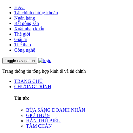
HAC
Tài chính chứng khoán
Ngân hàng
Bất động sản
Xuất nhập khẩu
Thế giới
Giải trí
Thể thao
Công nghệ
Toggle navigation
Trang thông tin tổng hợp kinh tế và tài chính
TRANG CHỦ
CHƯƠNG TRÌNH
Tin tức
BỮA SÁNG DOANH NHÂN
GIỜ THỨ 9
HÀN THỬ BIỂU
TÂM CHẤN