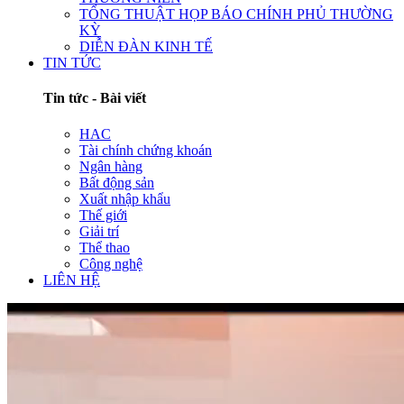
TỔNG THUẬT HỌP BÁO CHÍNH PHỦ THƯỜNG
KỲ
DIỄN ĐÀN KINH TẾ
TIN TỨC
Tin tức - Bài viết
HAC
Tài chính chứng khoán
Ngân hàng
Bất động sản
Xuất nhập khẩu
Thế giới
Giải trí
Thể thao
Công nghệ
LIÊN HỆ