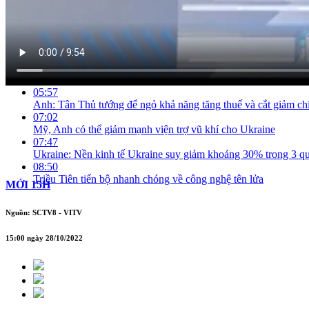
Xuất khẩu cá ngừ sang EU trong Q3/2022 tăng 41% so với trướ
02:55
9T/2022, xuất khẩu mật ong đạt khoảng 41 triệu USD
03:27
SSI Research: Nợ nước ngoài giảm nhờ tỷ giá
03:59
SSI Research: Nợ nước ngoài giảm nhờ tỷ giá
05:57
Anh: Tân Thủ tướng để ngỏ khả năng tăng thuế và cắt giảm chi
07:02
Mỹ, Anh có thể giảm mạnh viện trợ vũ khí cho Ukraine
07:47
Ukraine: Nền kinh tế Ukraine suy giảm khoảng 30% trong 3 
08:50
Triều Tiên tiến bộ nhanh chóng về công nghệ tên lửa
MỚI 15H
Nguồn: SCTV8 - VITV
15:00 ngày 28/10/2022