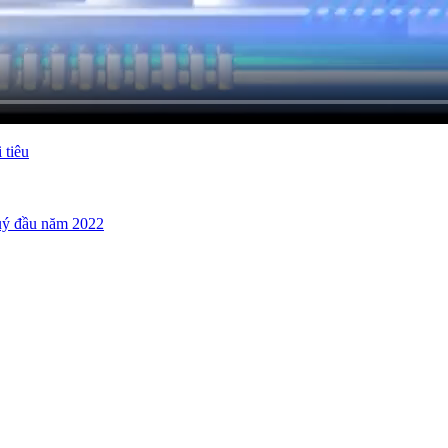
c đại dịch
 tiêu
quý đầu năm 2022