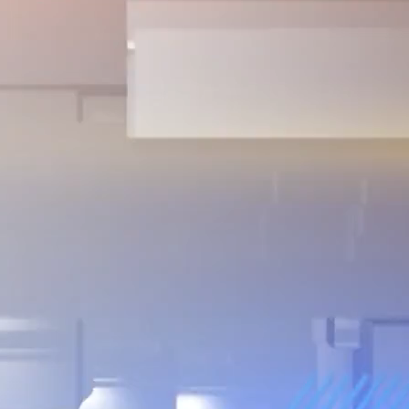
51% kế hoạch
n đán