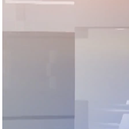
NỘI DUNG CHI TIẾT
00:00
Ước tính giải ngân vốn đầu tư công 10T/2022 mới được trên 
01:05
Bộ LĐ-TB&XH trình Thủ tướng 2 phương án nghỉ Tết Nguyê
01:35
10T/2022, xuất khẩu thủy sản ước đạt hơn 9 tỷ USD
02:18