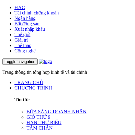
HAC
Tài chính chứng khoán
Ngân hàng
Bất động sản
Xuất nhập khẩu
Thế giới
Giải trí
Thể thao
Công nghệ
Toggle navigation
Trang thông tin tổng hợp kinh tế và tài chính
TRANG CHỦ
CHƯƠNG TRÌNH
Tin tức
BỮA SÁNG DOANH NHÂN
GIỜ THỨ 9
HÀN THỬ BIỂU
TÂM CHẤN