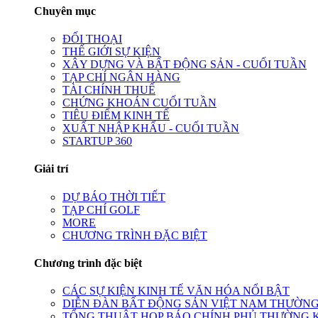
Chuyên mục
ĐỐI THOẠI
THẾ GIỚI SỰ KIỆN
XÂY DỰNG VÀ BẤT ĐỘNG SẢN - CUỐI TUẦN
TẠP CHÍ NGÂN HÀNG
TÀI CHÍNH THUẾ
CHỨNG KHOÁN CUỐI TUẦN
TIÊU ĐIỂM KINH TẾ
XUẤT NHẬP KHẨU - CUỐI TUẦN
STARTUP 360
Giải trí
DỰ BÁO THỜI TIẾT
TẠP CHÍ GOLF
MORE
CHƯƠNG TRÌNH ĐẶC BIỆT
Chương trình đặc biệt
CÁC SỰ KIỆN KINH TẾ VĂN HÓA NỔI BẬT
DIỄN ĐÀN BẤT ĐỘNG SẢN VIỆT NAM THƯỜNG
TỔNG THUẬT HỌP BÁO CHÍNH PHỦ THƯỜNG 