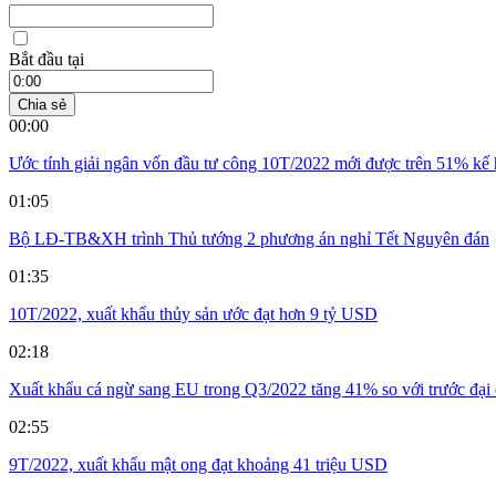
Bắt đầu tại
Chia sẻ
00:00
Ước tính giải ngân vốn đầu tư công 10T/2022 mới được trên 51% kế
01:05
Bộ LĐ-TB&XH trình Thủ tướng 2 phương án nghỉ Tết Nguyên đán
01:35
10T/2022, xuất khẩu thủy sản ước đạt hơn 9 tỷ USD
02:18
Xuất khẩu cá ngừ sang EU trong Q3/2022 tăng 41% so với trước đại 
02:55
9T/2022, xuất khẩu mật ong đạt khoảng 41 triệu USD