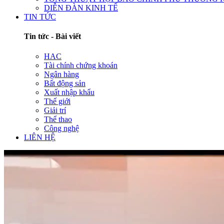
DIỄN ĐÀN KINH TẾ
TIN TỨC
Tin tức - Bài viết
HAC
Tài chính chứng khoán
Ngân hàng
Bất động sản
Xuất nhập khẩu
Thế giới
Giải trí
Thể thao
Công nghệ
LIÊN HỆ