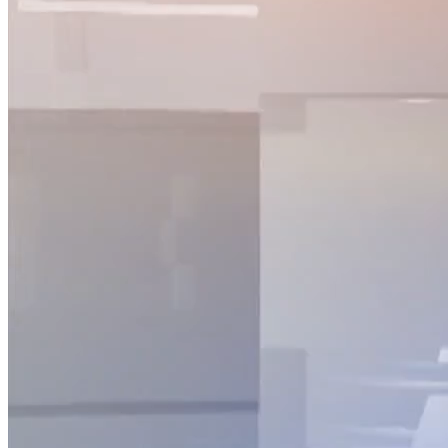
NỘI DUNG CHI TIẾT
00:00
Ban hành nghị định liên quan đến bỏ sổ hộ khẩu giấy từ 1/1/2
00:56
Đảm bảo giá cả hàng hóa dịp cuối năm
02:02
Xuất khẩu gạo dự kiến đạt 7 triệu tấn trong năm 2022
03:31