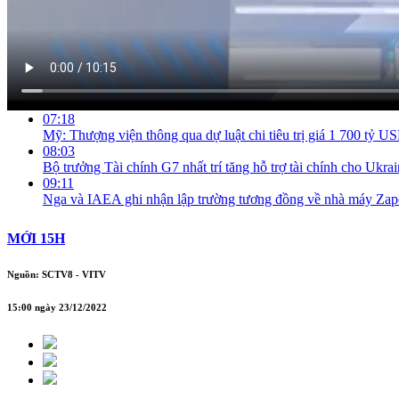
Việt Nam đón hơn 100 triệu khách du lịch trong năm 2022
04:02
TP Hồ Chí Minh: Bình quân thưởng Tết năm nay cao hơn năm
04:38
Chùm TV
06:36
Mỹ công bố lý do mời Tổng thống Zelensky đến thăm
07:18
Mỹ: Thượng viện thông qua dự luật chi tiêu trị giá 1 700 tỷ U
08:03
Bộ trưởng Tài chính G7 nhất trí tăng hỗ trợ tài chính cho Ukra
09:11
Nga và IAEA ghi nhận lập trường tương đồng về nhà máy Zap
MỚI 15H
Nguồn: SCTV8 - VITV
15:00 ngày 23/12/2022