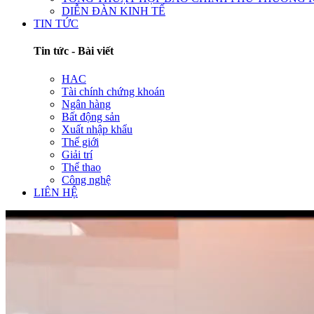
DIỄN ĐÀN KINH TẾ
TIN TỨC
Tin tức - Bài viết
HAC
Tài chính chứng khoán
Ngân hàng
Bất động sản
Xuất nhập khẩu
Thế giới
Giải trí
Thể thao
Công nghệ
LIÊN HỆ