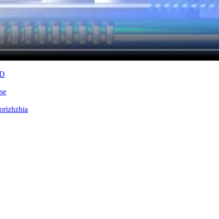
 ngoái
SD
ine
orizhzhia