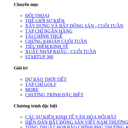
Chuyên mục
ĐỐI THOẠI
THẾ GIỚI SỰ KIỆN
XÂY DỰNG VÀ BẤT ĐỘNG SẢN - CUỐI TUẦN
TẠP CHÍ NGÂN HÀNG
TÀI CHÍNH THUẾ
CHỨNG KHOÁN CUỐI TUẦN
TIÊU ĐIỂM KINH TẾ
XUẤT NHẬP KHẨU - CUỐI TUẦN
STARTUP 360
Giải trí
DỰ BÁO THỜI TIẾT
TẠP CHÍ GOLF
MORE
CHƯƠNG TRÌNH ĐẶC BIỆT
Chương trình đặc biệt
CÁC SỰ KIỆN KINH TẾ VĂN HÓA NỔI BẬT
DIỄN ĐÀN BẤT ĐỘNG SẢN VIỆT NAM THƯỜNG
TỔNG THUẬT HỌP BÁO CHÍNH PHỦ THƯỜNG 