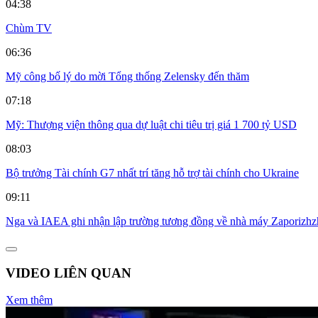
04:38
Chùm TV
06:36
Mỹ công bố lý do mời Tổng thống Zelensky đến thăm
07:18
Mỹ: Thượng viện thông qua dự luật chi tiêu trị giá 1 700 tỷ USD
08:03
Bộ trưởng Tài chính G7 nhất trí tăng hỗ trợ tài chính cho Ukraine
09:11
Nga và IAEA ghi nhận lập trường tương đồng về nhà máy Zaporizhz
VIDEO LIÊN QUAN
Xem thêm