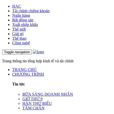
HAC
Tài chính chứng khoán
Ngân hàng
Bất động sản
Xuất nhập khẩu
Thế giới
Giải trí
Thể thao
Công nghệ
Toggle navigation
Trang thông tin tổng hợp kinh tế và tài chính
TRANG CHỦ
CHƯƠNG TRÌNH
Tin tức
BỮA SÁNG DOANH NHÂN
GIỜ THỨ 9
HÀN THỬ BIỂU
TÂM CHẤN