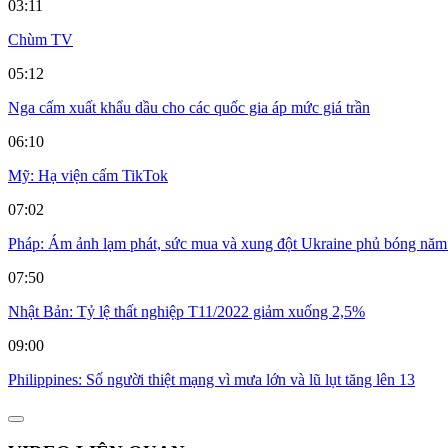
03:11
Chùm TV
05:12
Nga cấm xuất khẩu dầu cho các quốc gia áp mức giá trần
06:10
Mỹ: Hạ viện cấm TikTok
07:02
Pháp: Ám ảnh lạm phát, sức mua và xung đột Ukraine phủ bóng nă
07:50
Nhật Bản: Tỷ lệ thất nghiệp T11/2022 giảm xuống 2,5%
09:00
Philippines: Số người thiệt mạng vì mưa lớn và lũ lụt tăng lên 13