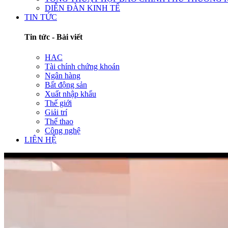
DIỄN ĐÀN KINH TẾ
TIN TỨC
Tin tức - Bài viết
HAC
Tài chính chứng khoán
Ngân hàng
Bất động sản
Xuất nhập khẩu
Thế giới
Giải trí
Thể thao
Công nghệ
LIÊN HỆ