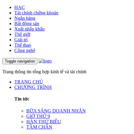
HAC
Tài chính chứng khoán
Ngân hàng
Bất động sản
Xuất nhập khẩu
Thế giới
Giải trí
Thể thao
Công nghệ
Toggle navigation
Trang thông tin tổng hợp kinh tế và tài chính
TRANG CHỦ
CHƯƠNG TRÌNH
Tin tức
BỮA SÁNG DOANH NHÂN
GIỜ THỨ 9
HÀN THỬ BIỂU
TÂM CHẤN