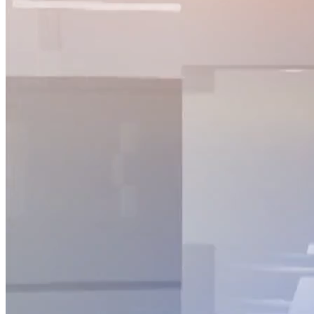
NỘI DUNG CHI TIẾT
00:00
Việt Nam thu hút được gần 438,7 tỷ USD vốn đầu tư nước ngo
01:02
Ngành thủy sản dự kiến kim ngạch xuất khẩu 10 tỷ USD tron
01:42
Số lượng DN gia nhập và tái gia nhập thị trường đạt kỷ lục
02:17