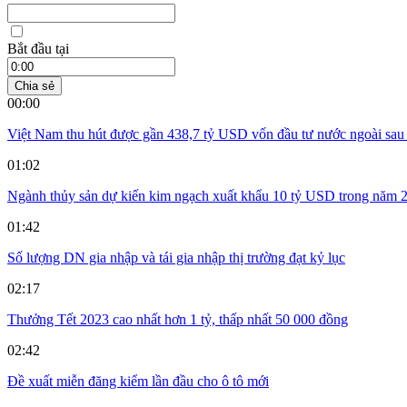
Bắt đầu tại
Chia sẻ
00:00
Việt Nam thu hút được gần 438,7 tỷ USD vốn đầu tư nước ngoài sau
01:02
Ngành thủy sản dự kiến kim ngạch xuất khẩu 10 tỷ USD trong năm 
01:42
Số lượng DN gia nhập và tái gia nhập thị trường đạt kỷ lục
02:17
Thưởng Tết 2023 cao nhất hơn 1 tỷ, thấp nhất 50 000 đồng
02:42
Đề xuất miễn đăng kiểm lần đầu cho ô tô mới