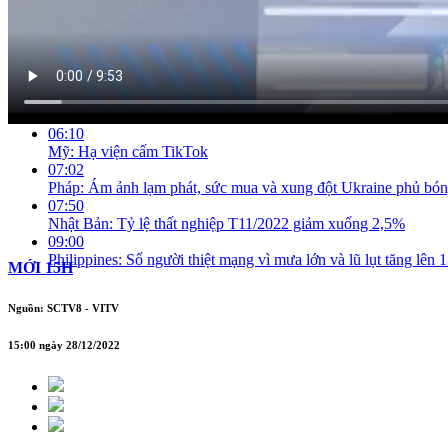
Thưởng Tết 2023 cao nhất hơn 1 tỷ, thấp nhất 50 000 đồng
02:42
Đề xuất miễn đăng kiểm lần đầu cho ô tô mới
03:11
Chùm TV
05:12
Nga cấm xuất khẩu dầu cho các quốc gia áp mức giá trần
06:10
Mỹ: Hạ viện cấm TikTok
07:02
Pháp: Ám ảnh lạm phát, sức mua và xung đột Ukraine phủ bó
07:50
Nhật Bản: Tỷ lệ thất nghiệp T11/2022 giảm xuống 2,5%
09:00
Philippines: Số người thiệt mạng vì mưa lớn và lũ lụt tăng lên 
MỚI 15H
Nguồn: SCTV8 - VITV
15:00 ngày 28/12/2022