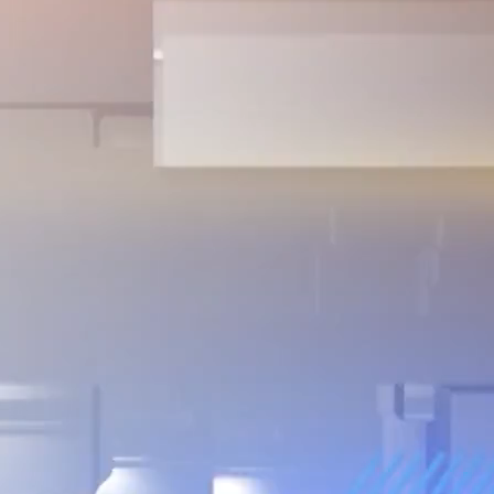
ài sau 35 năm
g năm 2023