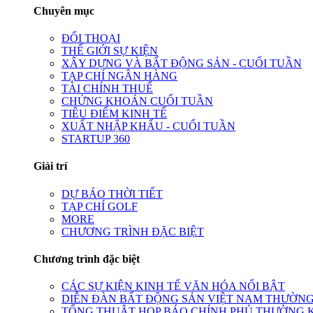
Chuyên mục
ĐỐI THOẠI
THẾ GIỚI SỰ KIỆN
XÂY DỰNG VÀ BẤT ĐỘNG SẢN - CUỐI TUẦN
TẠP CHÍ NGÂN HÀNG
TÀI CHÍNH THUẾ
CHỨNG KHOÁN CUỐI TUẦN
TIÊU ĐIỂM KINH TẾ
XUẤT NHẬP KHẨU - CUỐI TUẦN
STARTUP 360
Giải trí
DỰ BÁO THỜI TIẾT
TẠP CHÍ GOLF
MORE
CHƯƠNG TRÌNH ĐẶC BIỆT
Chương trình đặc biệt
CÁC SỰ KIỆN KINH TẾ VĂN HÓA NỔI BẬT
DIỄN ĐÀN BẤT ĐỘNG SẢN VIỆT NAM THƯỜNG
TỔNG THUẬT HỌP BÁO CHÍNH PHỦ THƯỜNG 