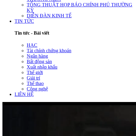
TỔNG THUẬT HỌP BÁO CHÍNH PHỦ THƯỜNG
KỲ
DIỄN ĐÀN KINH TẾ
TIN TỨC
Tin tức - Bài viết
HAC
Tài chính chứng khoán
Ngân hàng
Bất động sản
Xuất nhập khẩu
Thế giới
Giải trí
Thể thao
Công nghệ
LIÊN HỆ