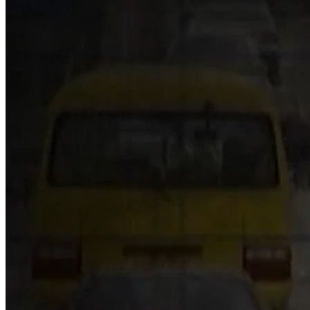
NỘI DUNG CHI TIẾT
00:20
headline
00:30
Quan chức châu Âu thừa nhận lệnh trừng phạt Nga hoàn toàn
thất bại