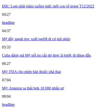
Đức: Lạm phát giảm xuống mức một con số trong T12/2022
04:27
headline
04:37
Mỹ đẩy mạnh trục xuất người di cư trái phép
05:33
Cuba đánh giá Mỹ nối lại cấp thị thực là bước đi đúng đắn
06:27
Mỹ: FDA cho phép bán thuốc phá thai
07:04
Mỹ: Amazon sa thải hơn 18 000 nhân sự
08:04
headline