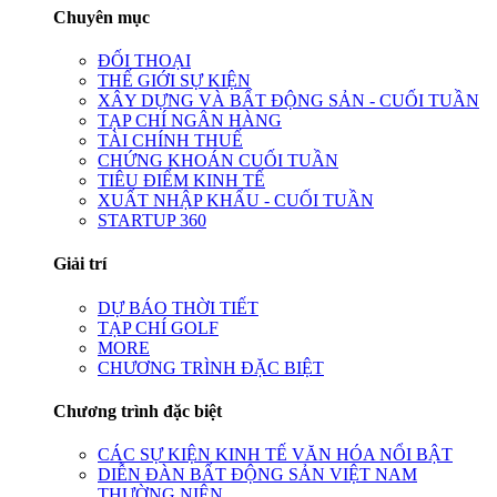
Chuyên mục
ĐỐI THOẠI
THẾ GIỚI SỰ KIỆN
XÂY DỰNG VÀ BẤT ĐỘNG SẢN - CUỐI TUẦN
TẠP CHÍ NGÂN HÀNG
TÀI CHÍNH THUẾ
CHỨNG KHOÁN CUỐI TUẦN
TIÊU ĐIỂM KINH TẾ
XUẤT NHẬP KHẨU - CUỐI TUẦN
STARTUP 360
Giải trí
DỰ BÁO THỜI TIẾT
TẠP CHÍ GOLF
MORE
CHƯƠNG TRÌNH ĐẶC BIỆT
Chương trình đặc biệt
CÁC SỰ KIỆN KINH TẾ VĂN HÓA NỔI BẬT
DIỄN ĐÀN BẤT ĐỘNG SẢN VIỆT NAM
THƯỜNG NIÊN