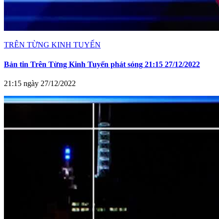
TRÊN TỪNG KINH TUYẾN
Bản tin Trên Từng Kinh Tuyến phát sóng 21:15 27/12/2022
21:15 ngày 27/12/2022