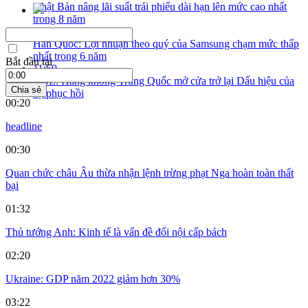
Nhật Bản nâng lãi suất trái phiếu dài hạn lên mức cao nhất
trong 8 năm
11:03
Hàn Quốc: Lợi nhuận theo quý của Samsung chạm mức thấp
nhất trong 6 năm
Bắt đầu tại
11:59
GBL: Hàng không Trung Quốc mở cửa trở lại Dấu hiệu của
Chia sẻ
sự phục hồi
00:20
headline
00:30
Quan chức châu Âu thừa nhận lệnh trừng phạt Nga hoàn toàn thất
bại
01:32
Thủ tướng Anh: Kinh tế là vấn đề đối nội cấp bách
02:20
Ukraine: GDP năm 2022 giảm hơn 30%
03:22