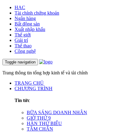
HAC
Tài chính chứng khoán
Ngân hàng
Bất động sản
Xuất nhập khẩu
Thế giới
Giải trí
Thể thao
Công nghệ
Toggle navigation
Trang thông tin tổng hợp kinh tế và tài chính
TRANG CHỦ
CHƯƠNG TRÌNH
Tin tức
BỮA SÁNG DOANH NHÂN
GIỜ THỨ 9
HÀN THỬ BIỂU
TÂM CHẤN