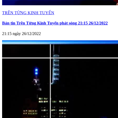
TRÊN TỪNG KINH TUYẾN
Bản tin Trên Từng Kinh Tuyến phát sóng 21:15 26/12/2022
21:15 ngày 26/12/2022