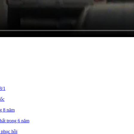
8/1
uốc
ng 8 năm
ất trong 6 năm
 phục hồi