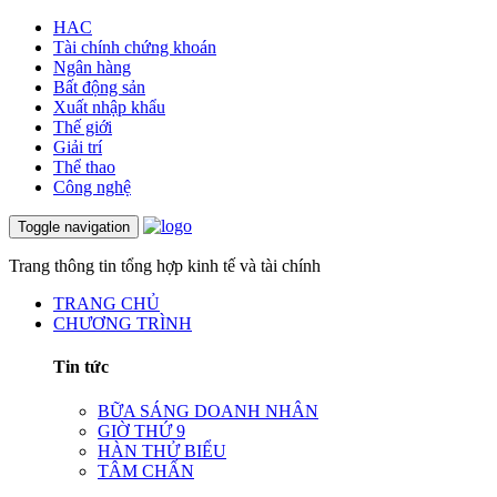
HAC
Tài chính chứng khoán
Ngân hàng
Bất động sản
Xuất nhập khẩu
Thế giới
Giải trí
Thể thao
Công nghệ
Toggle navigation
Trang thông tin tổng hợp kinh tế và tài chính
TRANG CHỦ
CHƯƠNG TRÌNH
Tin tức
BỮA SÁNG DOANH NHÂN
GIỜ THỨ 9
HÀN THỬ BIỂU
TÂM CHẤN