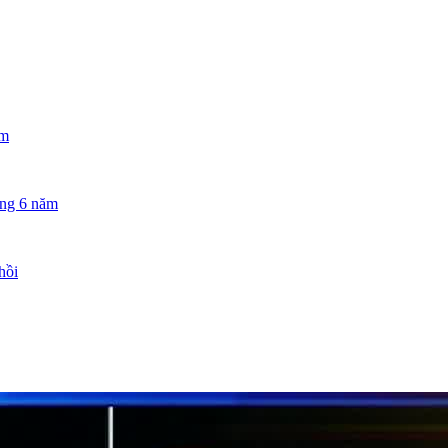
ăm
ong 6 năm
hồi