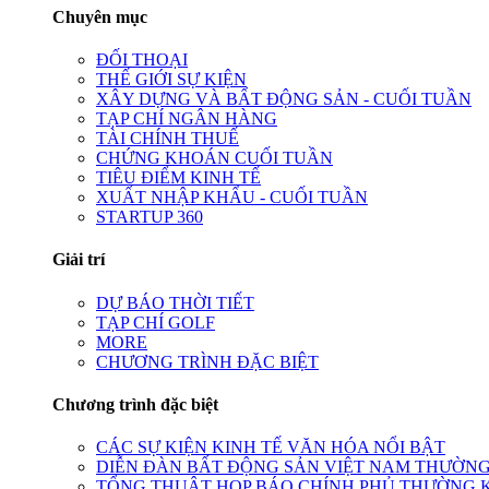
Chuyên mục
ĐỐI THOẠI
THẾ GIỚI SỰ KIỆN
XÂY DỰNG VÀ BẤT ĐỘNG SẢN - CUỐI TUẦN
TẠP CHÍ NGÂN HÀNG
TÀI CHÍNH THUẾ
CHỨNG KHOÁN CUỐI TUẦN
TIÊU ĐIỂM KINH TẾ
XUẤT NHẬP KHẨU - CUỐI TUẦN
STARTUP 360
Giải trí
DỰ BÁO THỜI TIẾT
TẠP CHÍ GOLF
MORE
CHƯƠNG TRÌNH ĐẶC BIỆT
Chương trình đặc biệt
CÁC SỰ KIỆN KINH TẾ VĂN HÓA NỔI BẬT
DIỄN ĐÀN BẤT ĐỘNG SẢN VIỆT NAM THƯỜNG
TỔNG THUẬT HỌP BÁO CHÍNH PHỦ THƯỜNG 