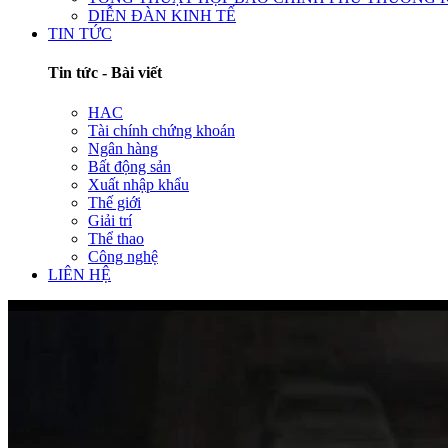
DIỄN ĐÀN KINH TẾ
TIN TỨC
Tin tức - Bài viết
HAC
Tài chính chứng khoán
Ngân hàng
Bất động sản
Xuất nhập khẩu
Thế giới
Giải trí
Thể thao
Công nghệ
LIÊN HỆ