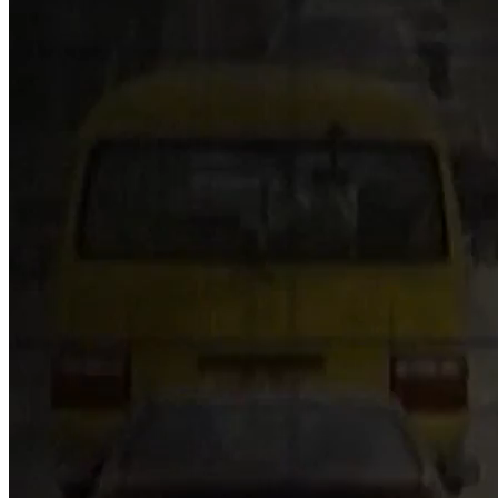
NỘI DUNG CHI TIẾT
00:20
headline
00:30
Quan chức châu Âu thừa nhận lệnh trừng phạt Nga hoàn toàn t
01:32
Thủ tướng Anh: Kinh tế là vấn đề đối nội cấp bách
02:20