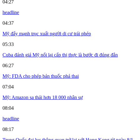
04:27
headline
04:37
Mỹ đẩy mạnh trục xuất người di cư trái phép
05:33
Cuba đánh giá Mỹ nối lại cấp thị thực là bước đi đúng đắn
06:27
Mỹ: FDA cho phép bán thuốc phá thai
07:04
Mỹ: Amazon sa thải hơn 18 000 nhân sự
08:04
headline
08:17
Trung Quốc đại lục thông quan trở lại với Hong Kong từ ngày 8/1