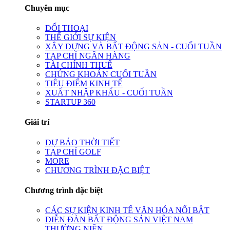
Chuyên mục
ĐỐI THOẠI
THẾ GIỚI SỰ KIỆN
XÂY DỰNG VÀ BẤT ĐỘNG SẢN - CUỐI TUẦN
TẠP CHÍ NGÂN HÀNG
TÀI CHÍNH THUẾ
CHỨNG KHOÁN CUỐI TUẦN
TIÊU ĐIỂM KINH TẾ
XUẤT NHẬP KHẨU - CUỐI TUẦN
STARTUP 360
Giải trí
DỰ BÁO THỜI TIẾT
TẠP CHÍ GOLF
MORE
CHƯƠNG TRÌNH ĐẶC BIỆT
Chương trình đặc biệt
CÁC SỰ KIỆN KINH TẾ VĂN HÓA NỔI BẬT
DIỄN ĐÀN BẤT ĐỘNG SẢN VIỆT NAM
THƯỜNG NIÊN