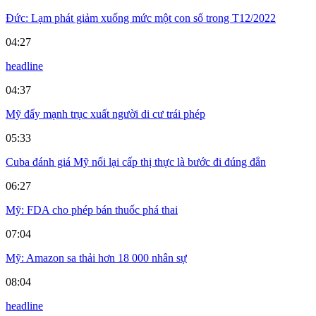
Đức: Lạm phát giảm xuống mức một con số trong T12/2022
04:27
headline
04:37
Mỹ đẩy mạnh trục xuất người di cư trái phép
05:33
Cuba đánh giá Mỹ nối lại cấp thị thực là bước đi đúng đắn
06:27
Mỹ: FDA cho phép bán thuốc phá thai
07:04
Mỹ: Amazon sa thải hơn 18 000 nhân sự
08:04
headline