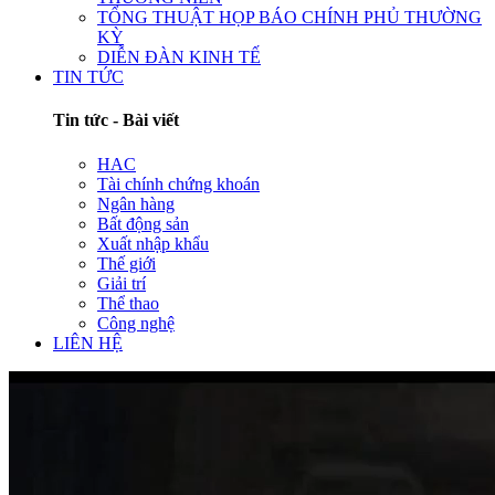
TỔNG THUẬT HỌP BÁO CHÍNH PHỦ THƯỜNG
KỲ
DIỄN ĐÀN KINH TẾ
TIN TỨC
Tin tức - Bài viết
HAC
Tài chính chứng khoán
Ngân hàng
Bất động sản
Xuất nhập khẩu
Thế giới
Giải trí
Thể thao
Công nghệ
LIÊN HỆ