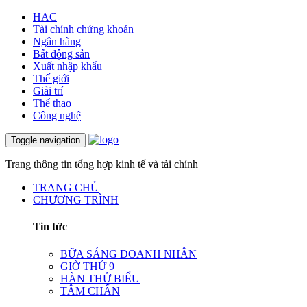
HAC
Tài chính chứng khoán
Ngân hàng
Bất động sản
Xuất nhập khẩu
Thế giới
Giải trí
Thể thao
Công nghệ
Toggle navigation
Trang thông tin tổng hợp kinh tế và tài chính
TRANG CHỦ
CHƯƠNG TRÌNH
Tin tức
BỮA SÁNG DOANH NHÂN
GIỜ THỨ 9
HÀN THỬ BIỂU
TÂM CHẤN