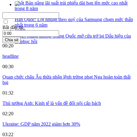
Nhật Bản nâng lãi suất trái phiếu dài hạn lên mức cao nhất
trong 8 năm
11:03
Hàn Quốc: Lợi nhuận theo quý của Samsung chạm mức thấp
nhất trong 6 năm
Bắt đầu tại
11:59
GBL: Hàng không Trung Quốc mở cửa trở lại Dấu hiệu của
Chia sẻ
sự phục hồi
00:20
headline
00:30
Quan chức châu Âu thừa nhận lệnh trừng phạt Nga hoàn toàn thất
bại
01:32
Thủ tướng Anh: Kinh tế là vấn đề đối nội cấp bách
02:20
Ukraine: GDP năm 2022 giảm hơn 30%
03:22