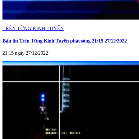
TRÊN TỪNG KINH TUYẾN
Bản tin Trên Từng Kinh Tuyến phát sóng 21:15 27/12/2022
21:15 ngày 27/12/2022