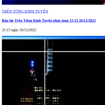
TRÊN TỪNG KINH TUYẾN
Bản tin Trên Từng Kinh Tuyến phát sóng 21:15 26/12/2022
21:15 ngày 26/12/2022