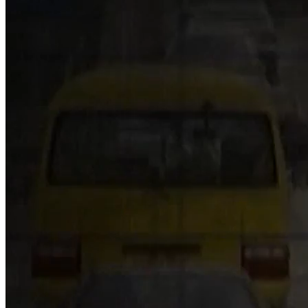
NỘI DUNG CHI TIẾT
00:20
headline
00:30
Quan chức châu Âu thừa nhận lệnh trừng phạt Nga hoàn toàn
thất bại