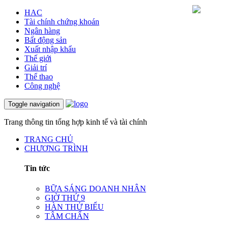
HAC
Tài chính chứng khoán
Ngân hàng
Bất động sản
Xuất nhập khẩu
Thế giới
Giải trí
Thể thao
Công nghệ
Toggle navigation
Trang thông tin tổng hợp kinh tế và tài chính
TRANG CHỦ
CHƯƠNG TRÌNH
Tin tức
BỮA SÁNG DOANH NHÂN
GIỜ THỨ 9
HÀN THỬ BIỂU
TÂM CHẤN