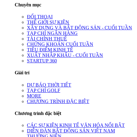
Chuyên mục
ĐỐI THOẠI
THẾ GIỚI SỰ KIỆN
XÂY DỰNG VÀ BẤT ĐỘNG SẢN - CUỐI TUẦN
TẠP CHÍ NGÂN HÀNG
TÀI CHÍNH THUẾ
CHỨNG KHOÁN CUỐI TUẦN
TIÊU ĐIỂM KINH TẾ
XUẤT NHẬP KHẨU - CUỐI TUẦN
STARTUP 360
Giải trí
DỰ BÁO THỜI TIẾT
TẠP CHÍ GOLF
MORE
CHƯƠNG TRÌNH ĐẶC BIỆT
Chương trình đặc biệt
CÁC SỰ KIỆN KINH TẾ VĂN HÓA NỔI BẬT
DIỄN ĐÀN BẤT ĐỘNG SẢN VIỆT NAM
THƯỜNG NIÊN