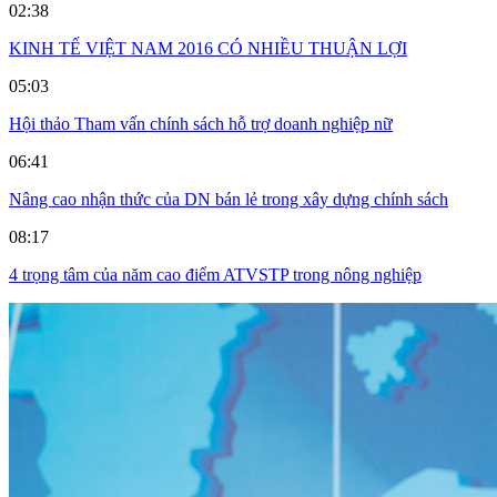
02:38
KINH TẾ VIỆT NAM 2016 CÓ NHIỀU THUẬN LỢI
05:03
Hội thảo Tham vấn chính sách hỗ trợ doanh nghiệp nữ
06:41
Nâng cao nhận thức của DN bán lẻ trong xây dựng chính sách
08:17
4 trọng tâm của năm cao điểm ATVSTP trong nông nghiệp