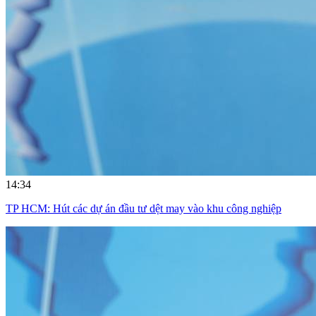
14:34
TP HCM: Hút các dự án đầu tư dệt may vào khu công nghiệp