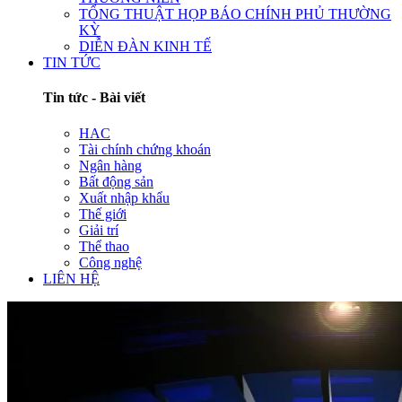
TỔNG THUẬT HỌP BÁO CHÍNH PHỦ THƯỜNG
KỲ
DIỄN ĐÀN KINH TẾ
TIN TỨC
Tin tức - Bài viết
HAC
Tài chính chứng khoán
Ngân hàng
Bất động sản
Xuất nhập khẩu
Thế giới
Giải trí
Thể thao
Công nghệ
LIÊN HỆ