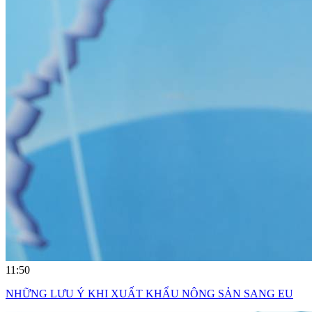
11:50
NHỮNG LƯU Ý KHI XUẤT KHẨU NÔNG SẢN SANG EU