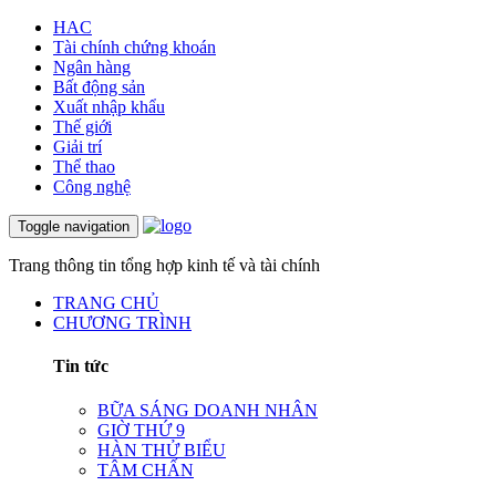
HAC
Tài chính chứng khoán
Ngân hàng
Bất động sản
Xuất nhập khẩu
Thế giới
Giải trí
Thể thao
Công nghệ
Toggle navigation
Trang thông tin tổng hợp kinh tế và tài chính
TRANG CHỦ
CHƯƠNG TRÌNH
Tin tức
BỮA SÁNG DOANH NHÂN
GIỜ THỨ 9
HÀN THỬ BIỂU
TÂM CHẤN