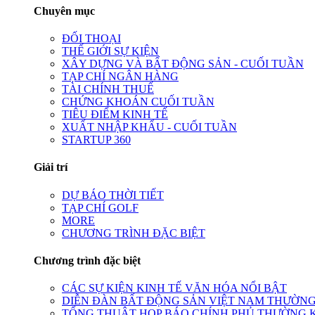
Chuyên mục
ĐỐI THOẠI
THẾ GIỚI SỰ KIỆN
XÂY DỰNG VÀ BẤT ĐỘNG SẢN - CUỐI TUẦN
TẠP CHÍ NGÂN HÀNG
TÀI CHÍNH THUẾ
CHỨNG KHOÁN CUỐI TUẦN
TIÊU ĐIỂM KINH TẾ
XUẤT NHẬP KHẨU - CUỐI TUẦN
STARTUP 360
Giải trí
DỰ BÁO THỜI TIẾT
TẠP CHÍ GOLF
MORE
CHƯƠNG TRÌNH ĐẶC BIỆT
Chương trình đặc biệt
CÁC SỰ KIỆN KINH TẾ VĂN HÓA NỔI BẬT
DIỄN ĐÀN BẤT ĐỘNG SẢN VIỆT NAM THƯỜNG
TỔNG THUẬT HỌP BÁO CHÍNH PHỦ THƯỜNG 