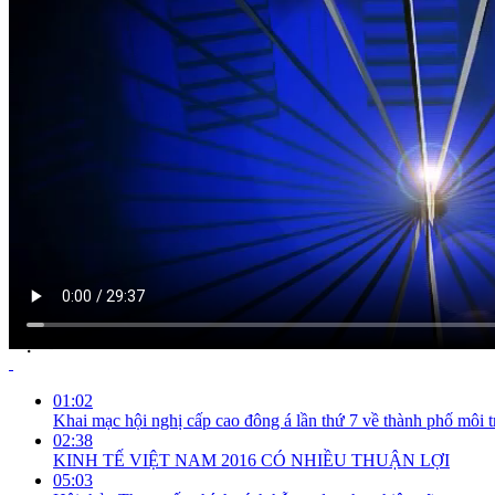
NỘI DUNG CHI TIẾT
01:02
Khai mạc hội nghị cấp cao đông á lần thứ 7 về thành phố môi 
02:38
KINH TẾ VIỆT NAM 2016 CÓ NHIỀU THUẬN LỢI
05:03