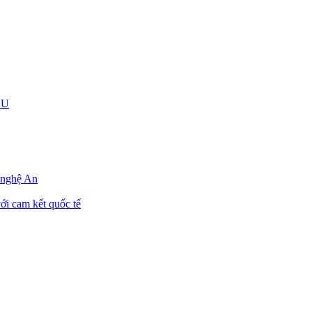
EU
h nghệ An
ới cam kết quốc tế