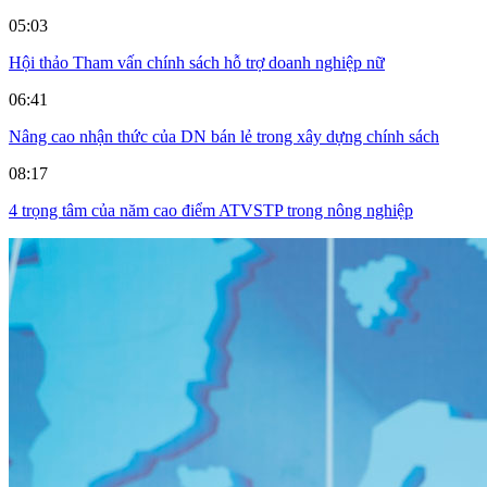
05:03
Hội thảo Tham vấn chính sách hỗ trợ doanh nghiệp nữ
06:41
Nâng cao nhận thức của DN bán lẻ trong xây dựng chính sách
08:17
4 trọng tâm của năm cao điểm ATVSTP trong nông nghiệp