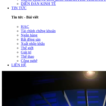
DIỄN ĐÀN KINH TẾ
TIN TỨC
Tin tức - Bài viết
HAC
Tài chính chứng khoán
Ngân hàng
Bất động sản
Xuất nhập khẩu
Thế giới
Giải trí
Thể thao
Công nghệ
LIÊN HỆ