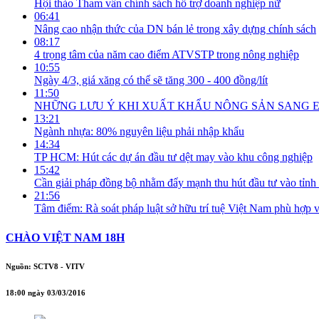
Hội thảo Tham vấn chính sách hỗ trợ doanh nghiệp nữ
06:41
Nâng cao nhận thức của DN bán lẻ trong xây dựng chính sách
08:17
4 trọng tâm của năm cao điểm ATVSTP trong nông nghiệp
10:55
Ngày 4/3, giá xăng có thể sẽ tăng 300 - 400 đồng/lít
11:50
NHỮNG LƯU Ý KHI XUẤT KHẨU NÔNG SẢN SANG 
13:21
Ngành nhựa: 80% nguyên liệu phải nhập khẩu
14:34
TP HCM: Hút các dự án đầu tư dệt may vào khu công nghiệp
15:42
Cần giải pháp đồng bộ nhằm đẩy mạnh thu hút đầu tư vào tỉn
21:56
Tâm điểm: Rà soát pháp luật sở hữu trí tuệ Việt Nam phù hợp v
CHÀO VIỆT NAM 18H
Nguồn: SCTV8 - VITV
18:00 ngày 03/03/2016