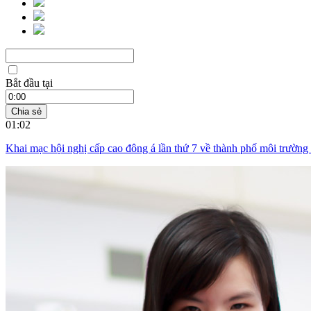
Bắt đầu tại
Chia sẻ
01:02
Khai mạc hội nghị cấp cao đông á lần thứ 7 về thành phố môi trường