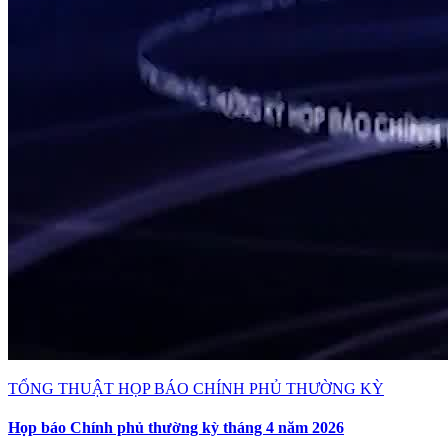
TỔNG THUẬT HỌP BÁO CHÍNH PHỦ THƯỜNG KỲ
Họp báo Chính phủ thường kỳ tháng 4 năm 2026