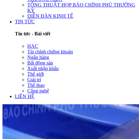
TỔNG THUẬT HỌP BÁO CHÍNH PHỦ THƯỜNG
KỲ
DIỄN ĐÀN KINH TẾ
TIN TỨC
Tin tức - Bài viết
HAC
Tài chính chứng khoán
Ngân hàng
Bất động sản
Xuất nhập khẩu
Thế giới
Giải trí
Thể thao
Công nghệ
LIÊN HỆ