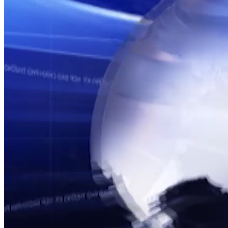
TỔNG THUẬT HỌP BÁO CHÍNH PHỦ THƯỜNG KỲ
Họp báo Chính phủ thường kỳ tháng 6/2025
Nguồn: SCTV8 - VITV