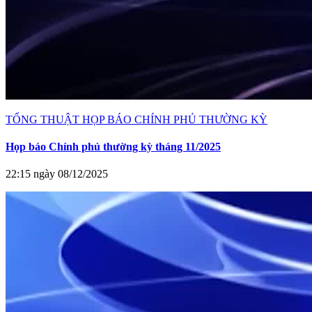
TỔNG THUẬT HỌP BÁO CHÍNH PHỦ THƯỜNG KỲ
Họp báo Chính phủ thường kỳ tháng 11/2025
22:15 ngày 08/12/2025