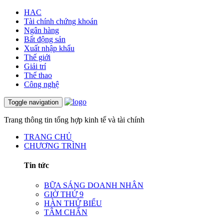
HAC
Tài chính chứng khoán
Ngân hàng
Bất động sản
Xuất nhập khẩu
Thế giới
Giải trí
Thể thao
Công nghệ
Toggle navigation
Trang thông tin tổng hợp kinh tế và tài chính
TRANG CHỦ
CHƯƠNG TRÌNH
Tin tức
BỮA SÁNG DOANH NHÂN
GIỜ THỨ 9
HÀN THỬ BIỂU
TÂM CHẤN