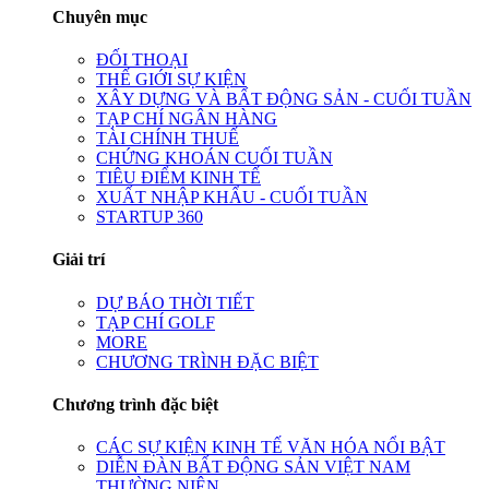
Chuyên mục
ĐỐI THOẠI
THẾ GIỚI SỰ KIỆN
XÂY DỰNG VÀ BẤT ĐỘNG SẢN - CUỐI TUẦN
TẠP CHÍ NGÂN HÀNG
TÀI CHÍNH THUẾ
CHỨNG KHOÁN CUỐI TUẦN
TIÊU ĐIỂM KINH TẾ
XUẤT NHẬP KHẨU - CUỐI TUẦN
STARTUP 360
Giải trí
DỰ BÁO THỜI TIẾT
TẠP CHÍ GOLF
MORE
CHƯƠNG TRÌNH ĐẶC BIỆT
Chương trình đặc biệt
CÁC SỰ KIỆN KINH TẾ VĂN HÓA NỔI BẬT
DIỄN ĐÀN BẤT ĐỘNG SẢN VIỆT NAM
THƯỜNG NIÊN