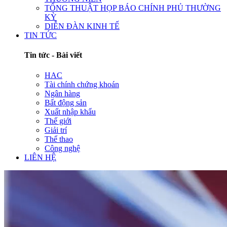
TỔNG THUẬT HỌP BÁO CHÍNH PHỦ THƯỜNG
KỲ
DIỄN ĐÀN KINH TẾ
TIN TỨC
Tin tức - Bài viết
HAC
Tài chính chứng khoán
Ngân hàng
Bất động sản
Xuất nhập khẩu
Thế giới
Giải trí
Thể thao
Công nghệ
LIÊN HỆ