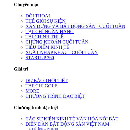
Chuyên mục
ĐỐI THOẠI
THẾ GIỚI SỰ KIỆN
XÂY DỰNG VÀ BẤT ĐỘNG SẢN - CUỐI TUẦN
TẠP CHÍ NGÂN HÀNG
TÀI CHÍNH THUẾ
CHỨNG KHOÁN CUỐI TUẦN
TIÊU ĐIỂM KINH TẾ
XUẤT NHẬP KHẨU - CUỐI TUẦN
STARTUP 360
Giải trí
DỰ BÁO THỜI TIẾT
TẠP CHÍ GOLF
MORE
CHƯƠNG TRÌNH ĐẶC BIỆT
Chương trình đặc biệt
CÁC SỰ KIỆN KINH TẾ VĂN HÓA NỔI BẬT
DIỄN ĐÀN BẤT ĐỘNG SẢN VIỆT NAM
THƯỜNG NIÊN