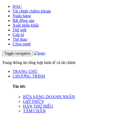
HAC
Tài chính chứng khoán
Ngân hàng
Bất động sản
Xuất nhập khẩu
Thế giới
Giải trí
Thể thao
Công nghệ
Toggle navigation
Trang thông tin tổng hợp kinh tế và tài chính
TRANG CHỦ
CHƯƠNG TRÌNH
Tin tức
BỮA SÁNG DOANH NHÂN
GIỜ THỨ 9
HÀN THỬ BIỂU
TÂM CHẤN