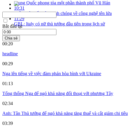
Trung Quốc phong tỏa một phần thành phố Vũ Hán
10:31
Triều Tiên tiến bộ nhanh chóng về công nghệ tên lửa
11:29
GBL: Italy có nữ thủ tướng đầu tiên trong lịch sử
Bắt đầu tại
Chia sẻ
00:20
headline
00:29
Nga lên tiếng về việc đàm phán hòa bình với Ukraine
01:13
Tổng thống Nga để ngỏ khả năng đối thoại với phương Tây
02:34
Anh: Tân Thủ tướng để ngỏ khả năng tăng thuế và cắt giảm chi tiêu
03:39