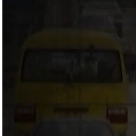
NỘI DUNG CHI TIẾT
00:20
headline
00:29
Nga lên tiếng về việc đàm phán hòa bình với Ukraine
01:13