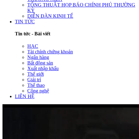
TỔNG THUẬT HỌP BÁO CHÍNH PHỦ THƯỜNG
KỲ
DIỄN ĐÀN KINH TẾ
TIN TỨC
Tin tức - Bài viết
HAC
Tài chính chứng khoán
Ngân hàng
Bất động sản
Xuất nhập khẩu
Thế giới
Giải trí
Thể thao
Công nghệ
LIÊN HỆ