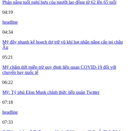
Pháp nâng tuổi nghỉ hưu của người lao động từ 62 lên 65 tuổi
04:19
headline
04:34
Mỹ đẩy nhanh kế hoạch dự trữ vũ khí hạt nhân nâng cấp tại châu
Âu
05:21
Mỹ chấm dứt miễn trừ quy định liên quan COVID-19 đối với
chuyến bay quốc tế
06:22
Mỹ: Tỷ phú Elon Musk chính thức tiếp quản Twitter
07:18
headline
07:33