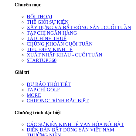
Chuyên mục
ĐỐI THOẠI
THẾ GIỚI SỰ KIỆN
XÂY DỰNG VÀ BẤT ĐỘNG SẢN - CUỐI TUẦN
TẠP CHÍ NGÂN HÀNG
TÀI CHÍNH THUẾ
CHỨNG KHOÁN CUỐI TUẦN
TIÊU ĐIỂM KINH TẾ
XUẤT NHẬP KHẨU - CUỐI TUẦN
STARTUP 360
Giải trí
DỰ BÁO THỜI TIẾT
TẠP CHÍ GOLF
MORE
CHƯƠNG TRÌNH ĐẶC BIỆT
Chương trình đặc biệt
CÁC SỰ KIỆN KINH TẾ VĂN HÓA NỔI BẬT
DIỄN ĐÀN BẤT ĐỘNG SẢN VIỆT NAM
THƯỜNG NIÊN