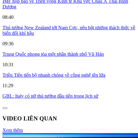
IMF họp báo về Triển vọng Kinh tế Khu vực Châu Á Thái Bình
Dương
08:40
Thủ tướng New Zealand tới Nam Cực, nêu bật những thách thức về
biến đổi khí hậu
09:36
Trung Quốc phong tỏa một phần thành phố Vũ Hán
10:31
Triều Tiên tiến bộ nhanh chóng về công nghệ tên lửa
11:29
GBL: Italy có nữ thủ tướng đầu tiên trong lịch sử
VIDEO LIÊN QUAN
Xem thêm