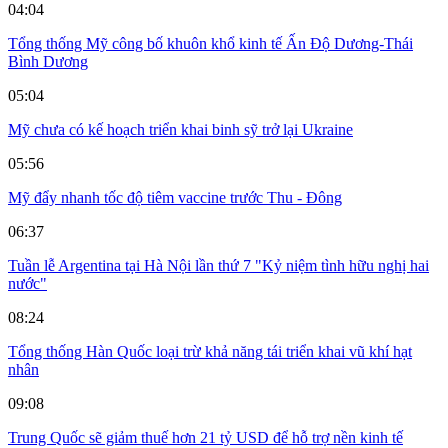
04:04
Tổng thống Mỹ công bố khuôn khổ kinh tế Ấn Độ Dương-Thái
Bình Dương
05:04
Mỹ chưa có kế hoạch triển khai binh sỹ trở lại Ukraine
05:56
Mỹ đẩy nhanh tốc độ tiêm vaccine trước Thu - Đông
06:37
Tuần lễ Argentina tại Hà Nội lần thứ 7 "Kỷ niệm tình hữu nghị hai
nước"
08:24
Tổng thống Hàn Quốc loại trừ khả năng tái triển khai vũ khí hạt
nhân
09:08
Trung Quốc sẽ giảm thuế hơn 21 tỷ USD để hỗ trợ nền kinh tế