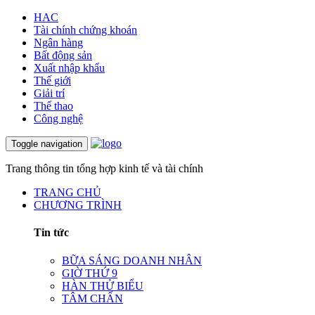
HAC
Tài chính chứng khoán
Ngân hàng
Bất động sản
Xuất nhập khẩu
Thế giới
Giải trí
Thể thao
Công nghệ
Toggle navigation
Trang thông tin tổng hợp kinh tế và tài chính
TRANG CHỦ
CHƯƠNG TRÌNH
Tin tức
BỮA SÁNG DOANH NHÂN
GIỜ THỨ 9
HÀN THỬ BIỂU
TÂM CHẤN