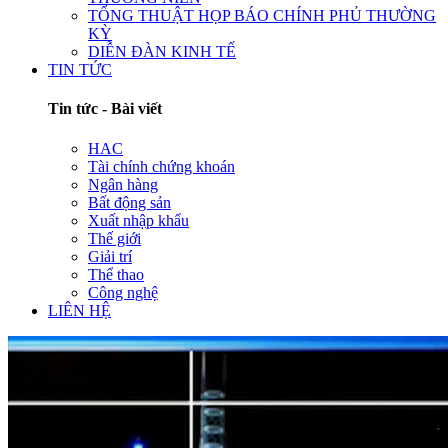
TỔNG THUẬT HỌP BÁO CHÍNH PHỦ THƯỜNG
KỲ
DIỄN ĐÀN KINH TẾ
TIN TỨC
Tin tức - Bài viết
HAC
Tài chính chứng khoán
Ngân hàng
Bất động sản
Xuất nhập khẩu
Thế giới
Giải trí
Thể thao
Công nghệ
LIÊN HỆ