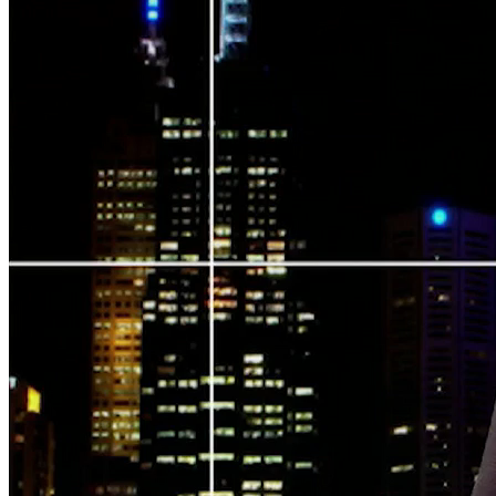
NỘI DUNG CHI TIẾT
00:19
Tổng thống Putin: Kinh tế Nga chống chọi hiệu quả với lệnh
trừng phạt
01:14
Đức muốn theo đuổi các dự án khí đốt với Senegal