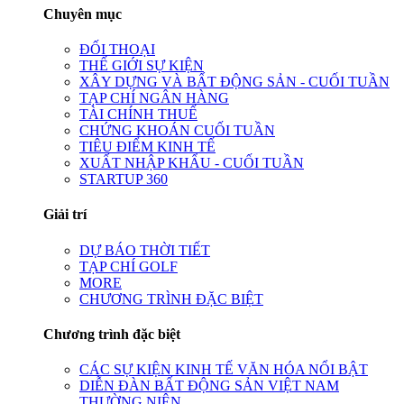
Chuyên mục
ĐỐI THOẠI
THẾ GIỚI SỰ KIỆN
XÂY DỰNG VÀ BẤT ĐỘNG SẢN - CUỐI TUẦN
TẠP CHÍ NGÂN HÀNG
TÀI CHÍNH THUẾ
CHỨNG KHOÁN CUỐI TUẦN
TIÊU ĐIỂM KINH TẾ
XUẤT NHẬP KHẨU - CUỐI TUẦN
STARTUP 360
Giải trí
DỰ BÁO THỜI TIẾT
TẠP CHÍ GOLF
MORE
CHƯƠNG TRÌNH ĐẶC BIỆT
Chương trình đặc biệt
CÁC SỰ KIỆN KINH TẾ VĂN HÓA NỔI BẬT
DIỄN ĐÀN BẤT ĐỘNG SẢN VIỆT NAM
THƯỜNG NIÊN