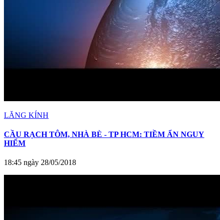
LĂNG KÍNH
CẦU RẠCH TÔM, NHÀ BÈ - TP HCM: TIỀM ẨN NGUY
HIỂM
18:45 ngày 28/05/2018