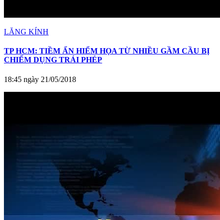
LĂNG KÍNH
TP HCM: TIỀM ẨN HIỂM HỌA TỪ NHIỀU GẦM CẦU BỊ
CHIẾM DỤNG TRÁI PHÉP
18:45 ngày 21/05/2018