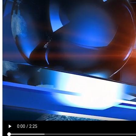
LĂNG KÍNH
TP HCM: XE BEN TIẾP TỤC LỘNG HÀNH TRÊN ĐƯỜNG