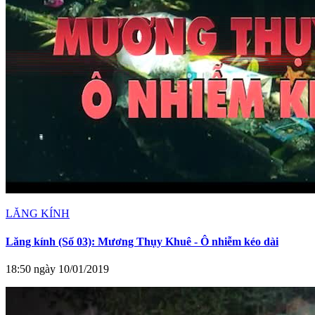
LĂNG KÍNH
Lăng kính (Số 03): Mương Thụy Khuê - Ô nhiễm kéo dài
18:50 ngày 10/01/2019