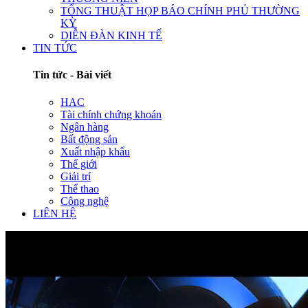
TỔNG THUẬT HỌP BÁO CHÍNH PHỦ THƯỜNG
KỲ
DIỄN ĐÀN KINH TẾ
TIN TỨC
Tin tức - Bài viết
HAC
Tài chính chứng khoán
Ngân hàng
Bất động sản
Xuất nhập khẩu
Thế giới
Giải trí
Thể thao
Công nghệ
LIÊN HỆ