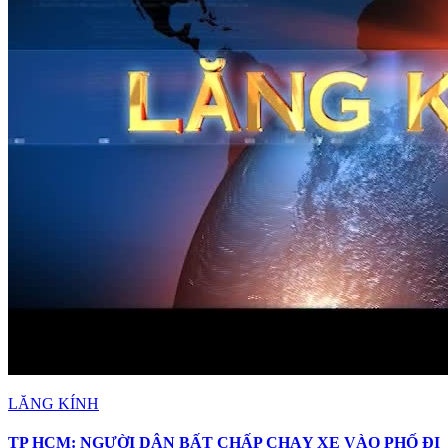
LĂNG KÍNH
TP HCM: NGƯỜI DÂN BẤT CHẤP CHẠY XE VÀO PHỐ ĐI