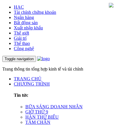
HAC
Tài chính chứng khoán
Ngân hàng
Bất động sản
Xuất nhập khẩu
Thế giới
Giải trí
Thể thao
Công nghệ
Toggle navigation
Trang thông tin tổng hợp kinh tế và tài chính
TRANG CHỦ
CHƯƠNG TRÌNH
Tin tức
BỮA SÁNG DOANH NHÂN
GIỜ THỨ 9
HÀN THỬ BIỂU
TÂM CHẤN