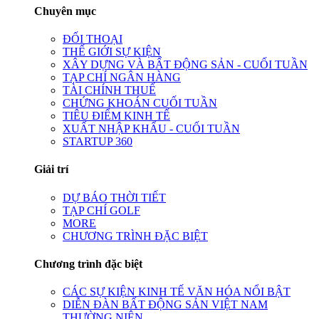
Chuyên mục
ĐỐI THOẠI
THẾ GIỚI SỰ KIỆN
XÂY DỰNG VÀ BẤT ĐỘNG SẢN - CUỐI TUẦN
TẠP CHÍ NGÂN HÀNG
TÀI CHÍNH THUẾ
CHỨNG KHOÁN CUỐI TUẦN
TIÊU ĐIỂM KINH TẾ
XUẤT NHẬP KHẨU - CUỐI TUẦN
STARTUP 360
Giải trí
DỰ BÁO THỜI TIẾT
TẠP CHÍ GOLF
MORE
CHƯƠNG TRÌNH ĐẶC BIỆT
Chương trình đặc biệt
CÁC SỰ KIỆN KINH TẾ VĂN HÓA NỔI BẬT
DIỄN ĐÀN BẤT ĐỘNG SẢN VIỆT NAM
THƯỜNG NIÊN