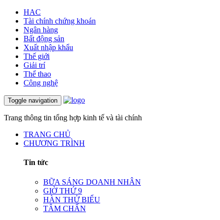
HAC
Tài chính chứng khoán
Ngân hàng
Bất động sản
Xuất nhập khẩu
Thế giới
Giải trí
Thể thao
Công nghệ
Toggle navigation
Trang thông tin tổng hợp kinh tế và tài chính
TRANG CHỦ
CHƯƠNG TRÌNH
Tin tức
BỮA SÁNG DOANH NHÂN
GIỜ THỨ 9
HÀN THỬ BIỂU
TÂM CHẤN