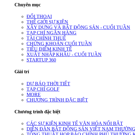
Chuyên mục
ĐỐI THOẠI
THẾ GIỚI SỰ KIỆN
XÂY DỰNG VÀ BẤT ĐỘNG SẢN - CUỐI TUẦN
TẠP CHÍ NGÂN HÀNG
TÀI CHÍNH THUẾ
CHỨNG KHOÁN CUỐI TUẦN
TIÊU ĐIỂM KINH TẾ
XUẤT NHẬP KHẨU - CUỐI TUẦN
STARTUP 360
Giải trí
DỰ BÁO THỜI TIẾT
TẠP CHÍ GOLF
MORE
CHƯƠNG TRÌNH ĐẶC BIỆT
Chương trình đặc biệt
CÁC SỰ KIỆN KINH TẾ VĂN HÓA NỔI BẬT
DIỄN ĐÀN BẤT ĐỘNG SẢN VIỆT NAM THƯỜNG
TỔNG THUẬT HỌP BÁO CHÍNH PHỦ THƯỜNG 