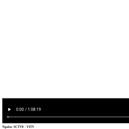
DIỄN ĐÀN KINH TẾ
Diễn đàn Logistic & Thương mại điện tử
Nguồn: SCTV8 - VITV