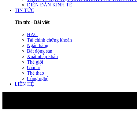
DIỄN ĐÀN KINH TẾ
TIN TỨC
Tin tức - Bài viết
HAC
Tài chính chứng khoán
Ngân hàng
Bất động sản
Xuất nhập khẩu
Thế giới
Giải trí
Thể thao
Công nghệ
LIÊN HỆ