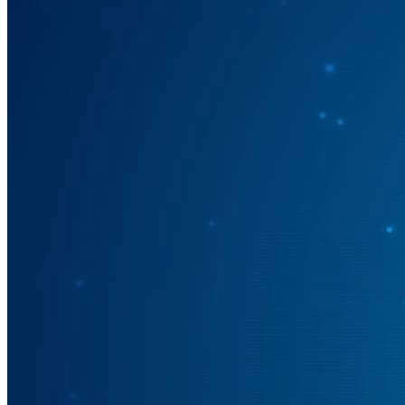
DIỄN ĐÀN KINH TẾ
VITV 14 năm: Bền bỉ - Vững bước - Thành công
Nguồn: SCTV8 - VITV
22:00 ngày 28/03/2023