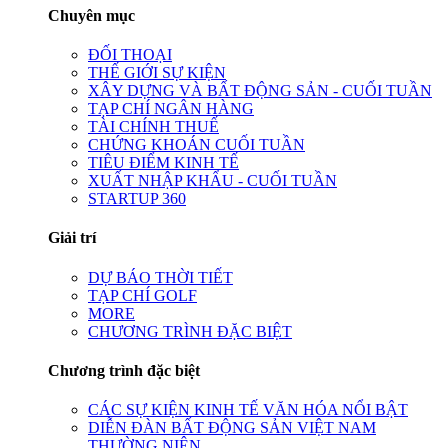
Chuyên mục
ĐỐI THOẠI
THẾ GIỚI SỰ KIỆN
XÂY DỰNG VÀ BẤT ĐỘNG SẢN - CUỐI TUẦN
TẠP CHÍ NGÂN HÀNG
TÀI CHÍNH THUẾ
CHỨNG KHOÁN CUỐI TUẦN
TIÊU ĐIỂM KINH TẾ
XUẤT NHẬP KHẨU - CUỐI TUẦN
STARTUP 360
Giải trí
DỰ BÁO THỜI TIẾT
TẠP CHÍ GOLF
MORE
CHƯƠNG TRÌNH ĐẶC BIỆT
Chương trình đặc biệt
CÁC SỰ KIỆN KINH TẾ VĂN HÓA NỔI BẬT
DIỄN ĐÀN BẤT ĐỘNG SẢN VIỆT NAM
THƯỜNG NIÊN