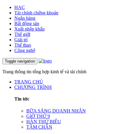
HAC
Tài chính chứng khoán
Ngân hàng
Bất động sản
Xuất nhập khẩu
Thế giới
Giải trí
Thể thao
Công nghệ
Toggle navigation
Trang thông tin tổng hợp kinh tế và tài chính
TRANG CHỦ
CHƯƠNG TRÌNH
Tin tức
BỮA SÁNG DOANH NHÂN
GIỜ THỨ 9
HÀN THỬ BIỂU
TÂM CHẤN