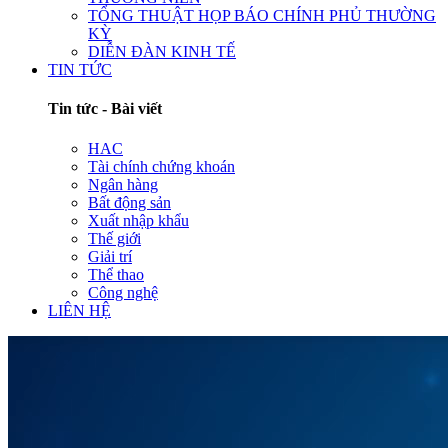
TỔNG THUẬT HỌP BÁO CHÍNH PHỦ THƯỜNG
KỲ
DIỄN ĐÀN KINH TẾ
TIN TỨC
Tin tức - Bài viết
HAC
Tài chính chứng khoán
Ngân hàng
Bất động sản
Xuất nhập khẩu
Thế giới
Giải trí
Thể thao
Công nghệ
LIÊN HỆ