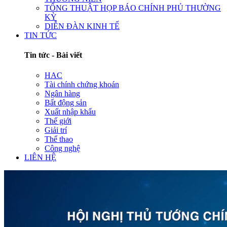
TỔNG THUẬT HỌP BÁO CHÍNH PHỦ THƯỜNG
KỲ
DIỄN ĐÀN KINH TẾ
TIN TỨC
Tin tức - Bài viết
HAC
Tài chính chứng khoán
Ngân hàng
Bất động sản
Xuất nhập khẩu
Thế giới
Giải trí
Thể thao
Công nghệ
LIÊN HỆ