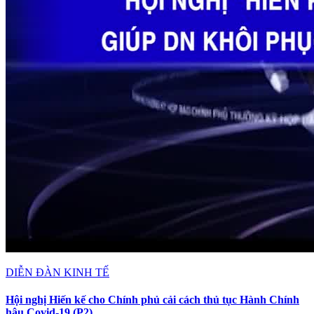
DIỄN ĐÀN KINH TẾ
Hội nghị Hiến kế cho Chính phủ cải cách thủ tục Hành Chính
hậu Covid-19 (P2)