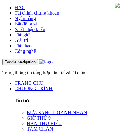
HAC
Tài chính chứng khoán
Ngân hàng
Bất động sản
Xuất nhập khẩu
Thế giới
Giải trí
Thể thao
Công nghệ
Toggle navigation
Trang thông tin tổng hợp kinh tế và tài chính
TRANG CHỦ
CHƯƠNG TRÌNH
Tin tức
BỮA SÁNG DOANH NHÂN
GIỜ THỨ 9
HÀN THỬ BIỂU
TÂM CHẤN