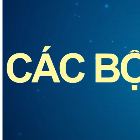
DIỄN ĐÀN KINH TẾ
Hội nghị thủ tướng chính phủ với doanh nghiệp 2019 - P2
Nguồn: SCTV8 - VITV