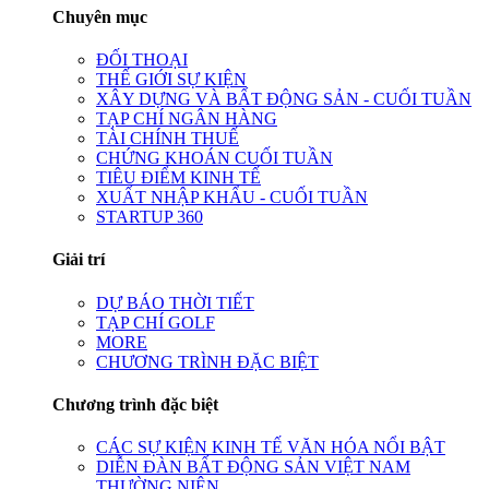
Chuyên mục
ĐỐI THOẠI
THẾ GIỚI SỰ KIỆN
XÂY DỰNG VÀ BẤT ĐỘNG SẢN - CUỐI TUẦN
TẠP CHÍ NGÂN HÀNG
TÀI CHÍNH THUẾ
CHỨNG KHOÁN CUỐI TUẦN
TIÊU ĐIỂM KINH TẾ
XUẤT NHẬP KHẨU - CUỐI TUẦN
STARTUP 360
Giải trí
DỰ BÁO THỜI TIẾT
TẠP CHÍ GOLF
MORE
CHƯƠNG TRÌNH ĐẶC BIỆT
Chương trình đặc biệt
CÁC SỰ KIỆN KINH TẾ VĂN HÓA NỔI BẬT
DIỄN ĐÀN BẤT ĐỘNG SẢN VIỆT NAM
THƯỜNG NIÊN