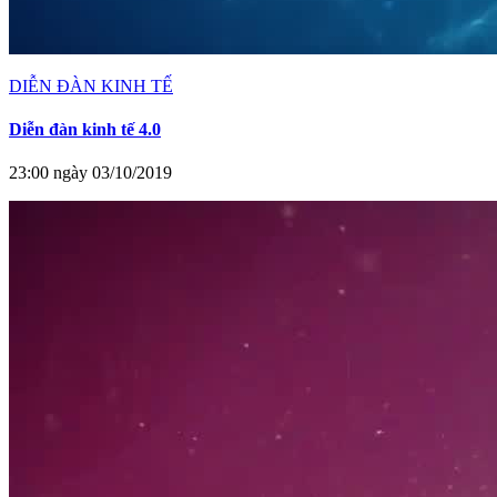
DIỄN ĐÀN KINH TẾ
Diễn đàn kinh tế 4.0
23:00 ngày 03/10/2019