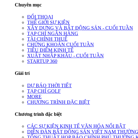
Chuyên mục
ĐỐI THOẠI
THẾ GIỚI SỰ KIỆN
XÂY DỰNG VÀ BẤT ĐỘNG SẢN - CUỐI TUẦN
TẠP CHÍ NGÂN HÀNG
TÀI CHÍNH THUẾ
CHỨNG KHOÁN CUỐI TUẦN
TIÊU ĐIỂM KINH TẾ
XUẤT NHẬP KHẨU - CUỐI TUẦN
STARTUP 360
Giải trí
DỰ BÁO THỜI TIẾT
TẠP CHÍ GOLF
MORE
CHƯƠNG TRÌNH ĐẶC BIỆT
Chương trình đặc biệt
CÁC SỰ KIỆN KINH TẾ VĂN HÓA NỔI BẬT
DIỄN ĐÀN BẤT ĐỘNG SẢN VIỆT NAM THƯỜNG
TỔNG THUẬT HỌP BÁO CHÍNH PHỦ THƯỜNG 