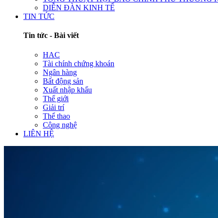
DIỄN ĐÀN KINH TẾ
TIN TỨC
Tin tức - Bài viết
HAC
Tài chính chứng khoán
Ngân hàng
Bất động sản
Xuất nhập khẩu
Thế giới
Giải trí
Thể thao
Công nghệ
LIÊN HỆ