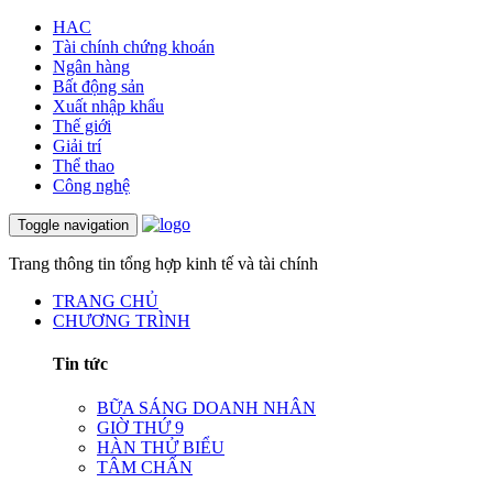
HAC
Tài chính chứng khoán
Ngân hàng
Bất động sản
Xuất nhập khẩu
Thế giới
Giải trí
Thể thao
Công nghệ
Toggle navigation
Trang thông tin tổng hợp kinh tế và tài chính
TRANG CHỦ
CHƯƠNG TRÌNH
Tin tức
BỮA SÁNG DOANH NHÂN
GIỜ THỨ 9
HÀN THỬ BIỂU
TÂM CHẤN