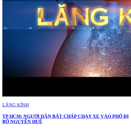
LĂNG KÍNH
TP HCM: NGƯỜI DÂN BẤT CHẤP CHẠY XE VÀO PHỐ ĐI
BỘ NGUYỄN HUỆ