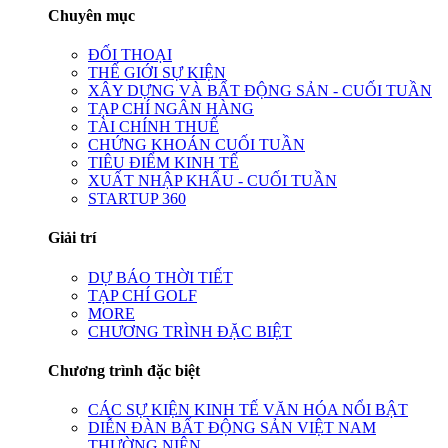
Chuyên mục
ĐỐI THOẠI
THẾ GIỚI SỰ KIỆN
XÂY DỰNG VÀ BẤT ĐỘNG SẢN - CUỐI TUẦN
TẠP CHÍ NGÂN HÀNG
TÀI CHÍNH THUẾ
CHỨNG KHOÁN CUỐI TUẦN
TIÊU ĐIỂM KINH TẾ
XUẤT NHẬP KHẨU - CUỐI TUẦN
STARTUP 360
Giải trí
DỰ BÁO THỜI TIẾT
TẠP CHÍ GOLF
MORE
CHƯƠNG TRÌNH ĐẶC BIỆT
Chương trình đặc biệt
CÁC SỰ KIỆN KINH TẾ VĂN HÓA NỔI BẬT
DIỄN ĐÀN BẤT ĐỘNG SẢN VIỆT NAM
THƯỜNG NIÊN