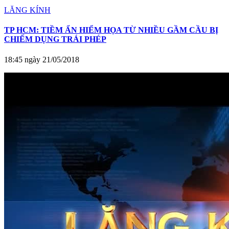
LĂNG KÍNH
TP HCM: TIỀM ẨN HIỂM HỌA TỪ NHIỀU GẦM CẦU BỊ
CHIẾM DỤNG TRÁI PHÉP
18:45 ngày 21/05/2018