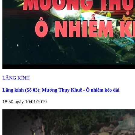
LĂNG KÍNH
Lăng kính (Số 03): Mương Thụy Khuê - Ô nhiễm kéo dài
18:50 ngày 10/01/2019