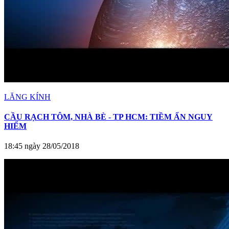
LĂNG KÍNH
CẦU RẠCH TÔM, NHÀ BÈ - TP HCM: TIỀM ẨN NGUY
HIỂM
18:45 ngày 28/05/2018