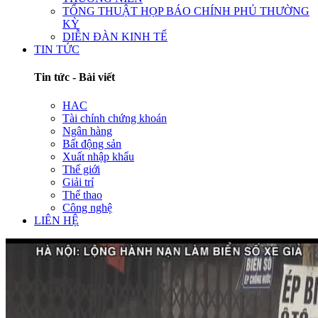
TỔNG THUẬT HỌP BÁO CHÍNH PHỦ THƯỜNG
KỲ
DIỄN ĐÀN KINH TẾ
TIN TỨC
Tin tức - Bài viết
HAC
Tài chính chứng khoán
Ngân hàng
Bất động sản
Xuất nhập khẩu
Thế giới
Giải trí
Thể thao
Công nghệ
LIÊN HỆ