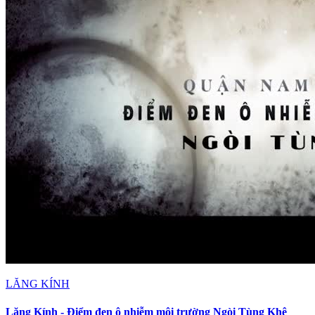
LĂNG KÍNH
Lăng Kính - Điểm đen ô nhiễm môi trường Ngòi Tùng Khê