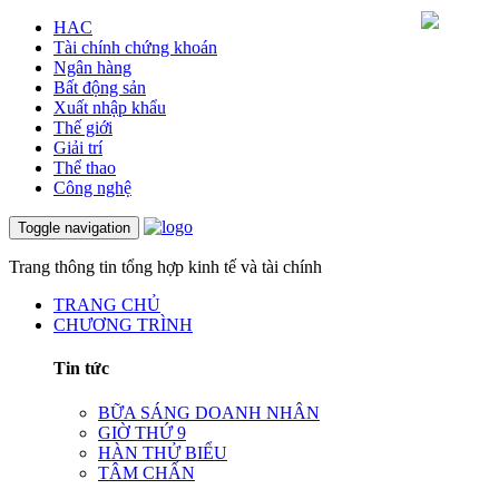
HAC
Tài chính chứng khoán
Ngân hàng
Bất động sản
Xuất nhập khẩu
Thế giới
Giải trí
Thể thao
Công nghệ
Toggle navigation
Trang thông tin tổng hợp kinh tế và tài chính
TRANG CHỦ
CHƯƠNG TRÌNH
Tin tức
BỮA SÁNG DOANH NHÂN
GIỜ THỨ 9
HÀN THỬ BIỂU
TÂM CHẤN