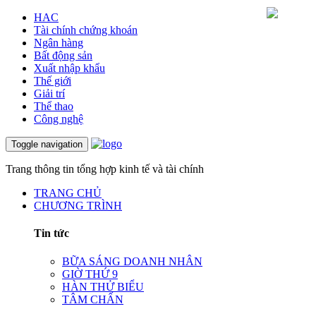
HAC
Tài chính chứng khoán
Ngân hàng
Bất động sản
Xuất nhập khẩu
Thế giới
Giải trí
Thể thao
Công nghệ
Toggle navigation
Trang thông tin tổng hợp kinh tế và tài chính
TRANG CHỦ
CHƯƠNG TRÌNH
Tin tức
BỮA SÁNG DOANH NHÂN
GIỜ THỨ 9
HÀN THỬ BIỂU
TÂM CHẤN