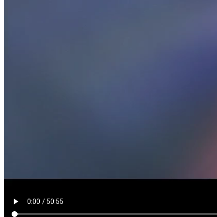
DIỄN ĐÀN KINH TẾ
Hội nghị sơ kết công tác tài chính ngân sách Nhà nước 6 tháng