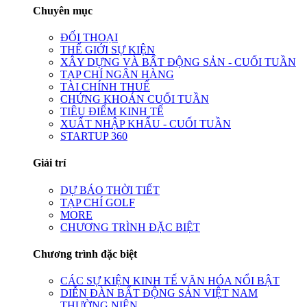
Chuyên mục
ĐỐI THOẠI
THẾ GIỚI SỰ KIỆN
XÂY DỰNG VÀ BẤT ĐỘNG SẢN - CUỐI TUẦN
TẠP CHÍ NGÂN HÀNG
TÀI CHÍNH THUẾ
CHỨNG KHOÁN CUỐI TUẦN
TIÊU ĐIỂM KINH TẾ
XUẤT NHẬP KHẨU - CUỐI TUẦN
STARTUP 360
Giải trí
DỰ BÁO THỜI TIẾT
TẠP CHÍ GOLF
MORE
CHƯƠNG TRÌNH ĐẶC BIỆT
Chương trình đặc biệt
CÁC SỰ KIỆN KINH TẾ VĂN HÓA NỔI BẬT
DIỄN ĐÀN BẤT ĐỘNG SẢN VIỆT NAM
THƯỜNG NIÊN