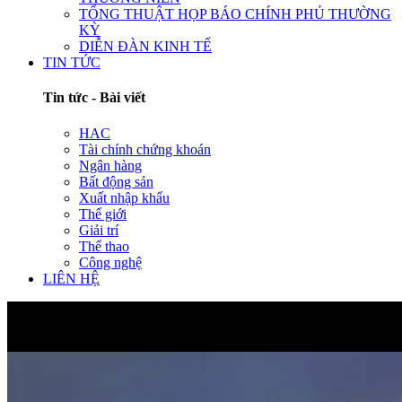
TỔNG THUẬT HỌP BÁO CHÍNH PHỦ THƯỜNG
KỲ
DIỄN ĐÀN KINH TẾ
TIN TỨC
Tin tức - Bài viết
HAC
Tài chính chứng khoán
Ngân hàng
Bất động sản
Xuất nhập khẩu
Thế giới
Giải trí
Thể thao
Công nghệ
LIÊN HỆ