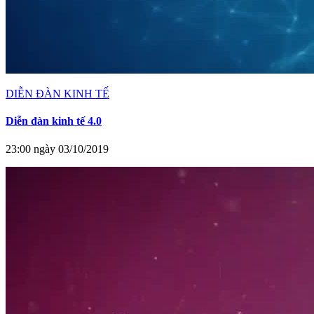
DIỄN ĐÀN KINH TẾ
Diễn đàn kinh tế 4.0
23:00 ngày 03/10/2019