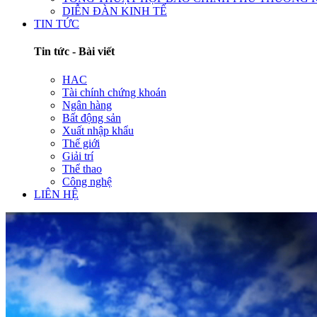
DIỄN ĐÀN KINH TẾ
TIN TỨC
Tin tức - Bài viết
HAC
Tài chính chứng khoán
Ngân hàng
Bất động sản
Xuất nhập khẩu
Thế giới
Giải trí
Thể thao
Công nghệ
LIÊN HỆ