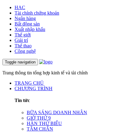
HAC
Tài chính chứng khoán
Ngân hàng
Bất động sản
Xuất nhập khẩu
Thế giới
Giải trí
Thể thao
Công nghệ
Toggle navigation
Trang thông tin tổng hợp kinh tế và tài chính
TRANG CHỦ
CHƯƠNG TRÌNH
Tin tức
BỮA SÁNG DOANH NHÂN
GIỜ THỨ 9
HÀN THỬ BIỂU
TÂM CHẤN