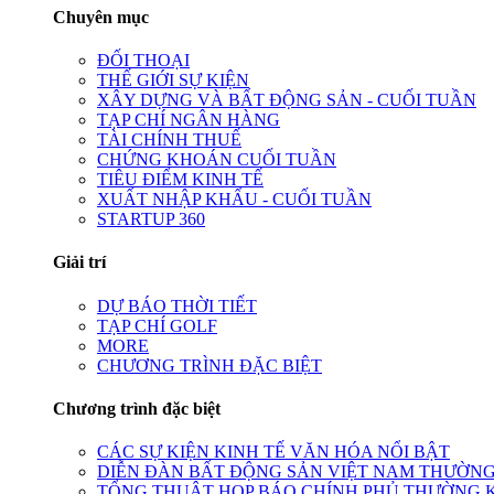
Chuyên mục
ĐỐI THOẠI
THẾ GIỚI SỰ KIỆN
XÂY DỰNG VÀ BẤT ĐỘNG SẢN - CUỐI TUẦN
TẠP CHÍ NGÂN HÀNG
TÀI CHÍNH THUẾ
CHỨNG KHOÁN CUỐI TUẦN
TIÊU ĐIỂM KINH TẾ
XUẤT NHẬP KHẨU - CUỐI TUẦN
STARTUP 360
Giải trí
DỰ BÁO THỜI TIẾT
TẠP CHÍ GOLF
MORE
CHƯƠNG TRÌNH ĐẶC BIỆT
Chương trình đặc biệt
CÁC SỰ KIỆN KINH TẾ VĂN HÓA NỔI BẬT
DIỄN ĐÀN BẤT ĐỘNG SẢN VIỆT NAM THƯỜNG
TỔNG THUẬT HỌP BÁO CHÍNH PHỦ THƯỜNG 