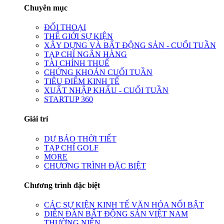
Chuyên mục
ĐỐI THOẠI
THẾ GIỚI SỰ KIỆN
XÂY DỰNG VÀ BẤT ĐỘNG SẢN - CUỐI TUẦN
TẠP CHÍ NGÂN HÀNG
TÀI CHÍNH THUẾ
CHỨNG KHOÁN CUỐI TUẦN
TIÊU ĐIỂM KINH TẾ
XUẤT NHẬP KHẨU - CUỐI TUẦN
STARTUP 360
Giải trí
DỰ BÁO THỜI TIẾT
TẠP CHÍ GOLF
MORE
CHƯƠNG TRÌNH ĐẶC BIỆT
Chương trình đặc biệt
CÁC SỰ KIỆN KINH TẾ VĂN HÓA NỔI BẬT
DIỄN ĐÀN BẤT ĐỘNG SẢN VIỆT NAM
THƯỜNG NIÊN