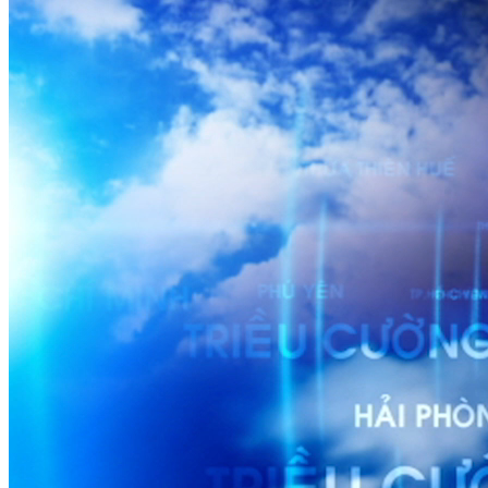
DỰ BÁO THỜI TIẾT
Dự báo thời tiết đêm 19/4 ngày 20/4/2023
Nguồn: SCTV8 - VITV