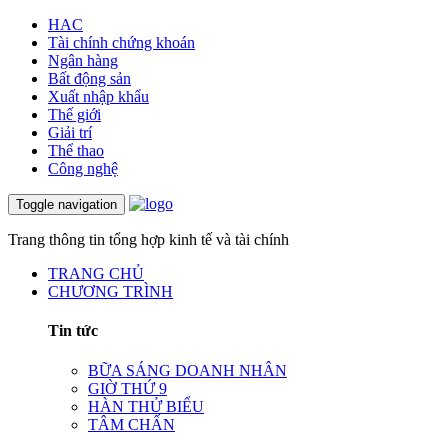
HAC
Tài chính chứng khoán
Ngân hàng
Bất động sản
Xuất nhập khẩu
Thế giới
Giải trí
Thể thao
Công nghệ
Toggle navigation
Trang thông tin tổng hợp kinh tế và tài chính
TRANG CHỦ
CHƯƠNG TRÌNH
Tin tức
BỮA SÁNG DOANH NHÂN
GIỜ THỨ 9
HÀN THỬ BIỂU
TÂM CHẤN