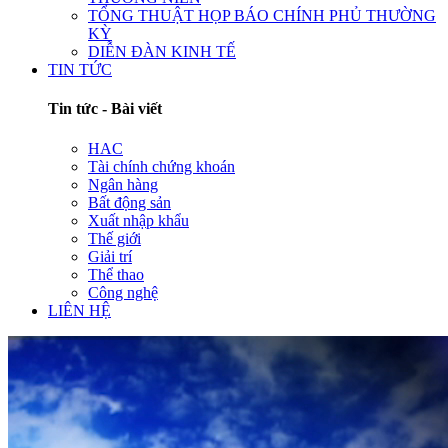
TỔNG THUẬT HỌP BÁO CHÍNH PHỦ THƯỜNG
KỲ
DIỄN ĐÀN KINH TẾ
TIN TỨC
Tin tức - Bài viết
HAC
Tài chính chứng khoán
Ngân hàng
Bất động sản
Xuất nhập khẩu
Thế giới
Giải trí
Thể thao
Công nghệ
LIÊN HỆ