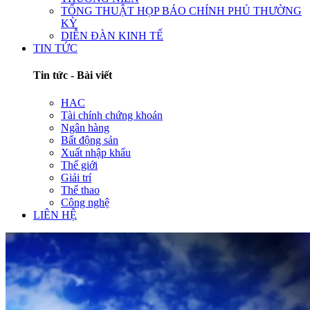
TỔNG THUẬT HỌP BÁO CHÍNH PHỦ THƯỜNG
KỲ
DIỄN ĐÀN KINH TẾ
TIN TỨC
Tin tức - Bài viết
HAC
Tài chính chứng khoán
Ngân hàng
Bất động sản
Xuất nhập khẩu
Thế giới
Giải trí
Thể thao
Công nghệ
LIÊN HỆ