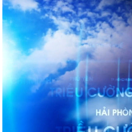
DỰ BÁO THỜI TIẾT
Dự báo thời tiết đêm 21/4 ngày 22/4/2023
Nguồn: SCTV8 - VITV