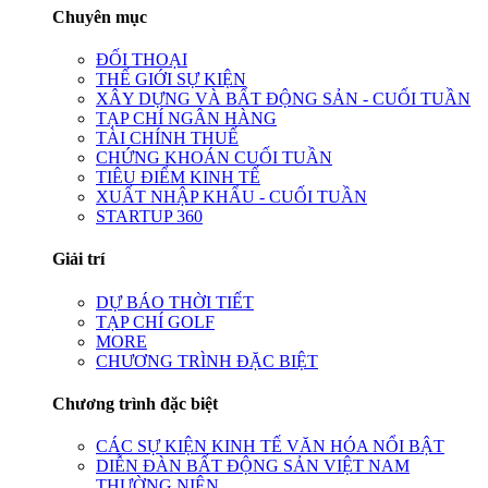
Chuyên mục
ĐỐI THOẠI
THẾ GIỚI SỰ KIỆN
XÂY DỰNG VÀ BẤT ĐỘNG SẢN - CUỐI TUẦN
TẠP CHÍ NGÂN HÀNG
TÀI CHÍNH THUẾ
CHỨNG KHOÁN CUỐI TUẦN
TIÊU ĐIỂM KINH TẾ
XUẤT NHẬP KHẨU - CUỐI TUẦN
STARTUP 360
Giải trí
DỰ BÁO THỜI TIẾT
TẠP CHÍ GOLF
MORE
CHƯƠNG TRÌNH ĐẶC BIỆT
Chương trình đặc biệt
CÁC SỰ KIỆN KINH TẾ VĂN HÓA NỔI BẬT
DIỄN ĐÀN BẤT ĐỘNG SẢN VIỆT NAM
THƯỜNG NIÊN