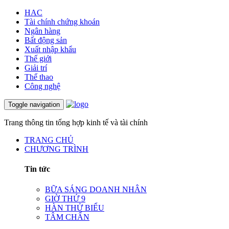
HAC
Tài chính chứng khoán
Ngân hàng
Bất động sản
Xuất nhập khẩu
Thế giới
Giải trí
Thể thao
Công nghệ
Toggle navigation
Trang thông tin tổng hợp kinh tế và tài chính
TRANG CHỦ
CHƯƠNG TRÌNH
Tin tức
BỮA SÁNG DOANH NHÂN
GIỜ THỨ 9
HÀN THỬ BIỂU
TÂM CHẤN