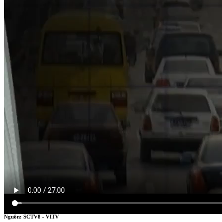
TRÊN TỪNG KINH TUYẾN
Nguồn: SCTV8 - VITV