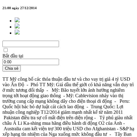
21:00 ngày 27/12/2014
Bắt đầu tại
Chia sẻ
TT Mỹ công bố các thỏa thuận đầu tư và cho vay trị giá 4 tỷ USD
vào Ấn Độ - Phó TT Mỹ: Giá dầu thế giới có khả năng vẫn duy trì
ở mức tương đối thấp - Mỹ: Bão tuyết lớn ảnh hưởng nghiêm
trọng tới hoạt động giao thông - Mỹ: Cablevision nhảy vào thị
trường cung cấp mạng không dây cho điện thoại di động - Peru:
Quốc hội bác bỏ dự luật cải cách lao động - Trung Quốc: Lợi
nhuận công nghiệp T12/2014 giảm mạnh nhất kể từ năm 2011
Pakistan điều tra sự cố mất điện trên diện rộng - Tỷ phú giàu nhất
châu Á Li Ka-shing mua hãng điều hành di động O2 của Anh -
Australia cam kết viện trợ 300 triệu USD cho Afghanistan - S&P hạ
xếp hạng tín nhiệm của Nga xuống mức không đầu tư - Tây Ban