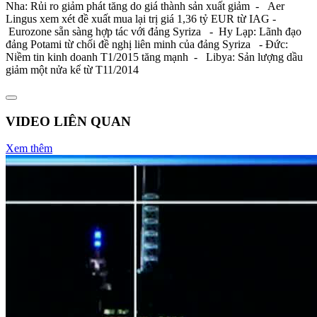
Nha: Rủi ro giảm phát tăng do giá thành sản xuất giảm - Aer
Lingus xem xét đề xuất mua lại trị giá 1,36 tỷ EUR từ IAG -
Eurozone sẵn sàng hợp tác với đảng Syriza - Hy Lạp: Lãnh đạo
đảng Potami từ chối đề nghị liên minh của đảng Syriza - Đức:
Niềm tin kinh doanh T1/2015 tăng mạnh - Libya: Sản lượng dầu
giảm một nửa kể từ T11/2014
VIDEO LIÊN QUAN
Xem thêm