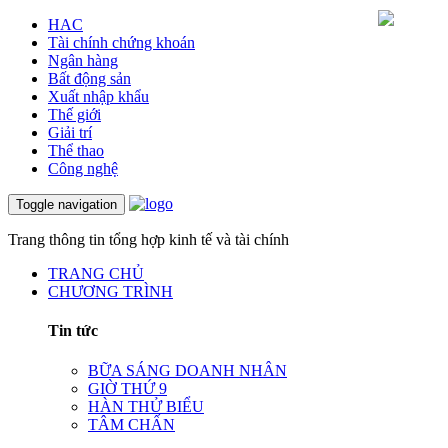
HAC
Tài chính chứng khoán
Ngân hàng
Bất động sản
Xuất nhập khẩu
Thế giới
Giải trí
Thể thao
Công nghệ
Toggle navigation
Trang thông tin tổng hợp kinh tế và tài chính
TRANG CHỦ
CHƯƠNG TRÌNH
Tin tức
BỮA SÁNG DOANH NHÂN
GIỜ THỨ 9
HÀN THỬ BIỂU
TÂM CHẤN