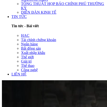
TỔNG THUẬT HỌP BÁO CHÍNH PHỦ THƯỜNG
KỲ
DIỄN ĐÀN KINH TẾ
TIN TỨC
Tin tức - Bài viết
HAC
Tài chính chứng khoán
Ngân hàng
Bất động sản
Xuất nhập khẩu
Thế giới
Giải trí
Thể thao
Công nghệ
LIÊN HỆ