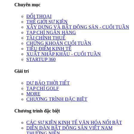
Chuyên mục
ĐỐI THOẠI
THẾ GIỚI SỰ KIỆN
XÂY DỰNG VÀ BẤT ĐỘNG SẢN - CUỐI TUẦN
TẠP CHÍ NGÂN HÀNG
TÀI CHÍNH THUẾ
CHỨNG KHOÁN CUỐI TUẦN
TIÊU ĐIỂM KINH TẾ
XUẤT NHẬP KHẨU - CUỐI TUẦN
STARTUP 360
Giải trí
DỰ BÁO THỜI TIẾT
TẠP CHÍ GOLF
MORE
CHƯƠNG TRÌNH ĐẶC BIỆT
Chương trình đặc biệt
CÁC SỰ KIỆN KINH TẾ VĂN HÓA NỔI BẬT
DIỄN ĐÀN BẤT ĐỘNG SẢN VIỆT NAM
THƯỜNG NIÊN