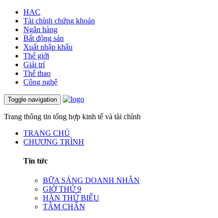
HAC
Tài chính chứng khoán
Ngân hàng
Bất động sản
Xuất nhập khẩu
Thế giới
Giải trí
Thể thao
Công nghệ
Toggle navigation
Trang thông tin tổng hợp kinh tế và tài chính
TRANG CHỦ
CHƯƠNG TRÌNH
Tin tức
BỮA SÁNG DOANH NHÂN
GIỜ THỨ 9
HÀN THỬ BIỂU
TÂM CHẤN