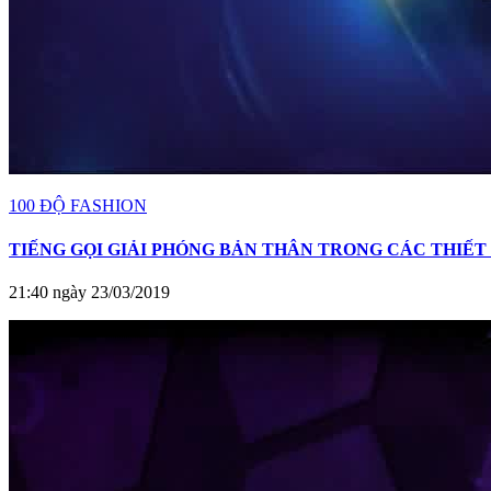
100 ĐỘ FASHION
TIẾNG GỌI GIẢI PHÓNG BẢN THÂN TRONG CÁC THIẾ
21:40 ngày 23/03/2019