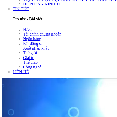
DIỄN ĐÀN KINH TẾ
TIN TỨC
Tin tức - Bài viết
HAC
Tài chính chứng khoán
Ngân hàng
Bất động sản
Xuất nhập khẩu
Thế giới
Giải trí
Thể thao
Công nghệ
LIÊN HỆ