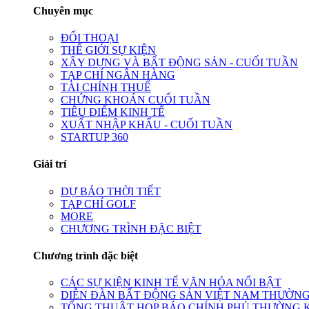
Chuyên mục
ĐỐI THOẠI
THẾ GIỚI SỰ KIỆN
XÂY DỰNG VÀ BẤT ĐỘNG SẢN - CUỐI TUẦN
TẠP CHÍ NGÂN HÀNG
TÀI CHÍNH THUẾ
CHỨNG KHOÁN CUỐI TUẦN
TIÊU ĐIỂM KINH TẾ
XUẤT NHẬP KHẨU - CUỐI TUẦN
STARTUP 360
Giải trí
DỰ BÁO THỜI TIẾT
TẠP CHÍ GOLF
MORE
CHƯƠNG TRÌNH ĐẶC BIỆT
Chương trình đặc biệt
CÁC SỰ KIỆN KINH TẾ VĂN HÓA NỔI BẬT
DIỄN ĐÀN BẤT ĐỘNG SẢN VIỆT NAM THƯỜNG
TỔNG THUẬT HỌP BÁO CHÍNH PHỦ THƯỜNG 