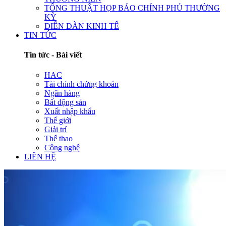
TỔNG THUẬT HỌP BÁO CHÍNH PHỦ THƯỜNG
KỲ
DIỄN ĐÀN KINH TẾ
TIN TỨC
Tin tức - Bài viết
HAC
Tài chính chứng khoán
Ngân hàng
Bất động sản
Xuất nhập khẩu
Thế giới
Giải trí
Thể thao
Công nghệ
LIÊN HỆ