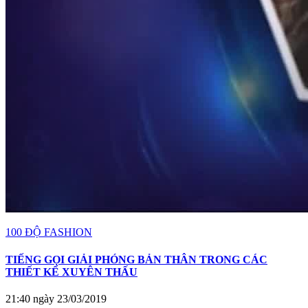
100 ĐỘ FASHION
TIẾNG GỌI GIẢI PHÓNG BẢN THÂN TRONG CÁC
THIẾT KẾ XUYÊN THẤU
21:40 ngày 23/03/2019