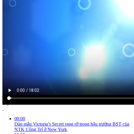
NỘI DUNG CHI TIẾT
00:00
Dàn mẫu Victoria’s Secret rạng rỡ trong hậu trường BST của
NTK Công Trí ở New York