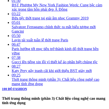
01:50
BST Phương My New York Fashion Week: Cung bậc cảm
xúc trong tâm hồn phái đẹp Á Đông
03:22
Bữa tiệc thời trang tại giải âm nhạc Grammy 2019
05:01
Salvatore Ferragamo chính thức ra mắt biểu tượng mới
Gancini
05:50
Lavin tái xuất tuần lễ thời trang Paris
06:47
Paris hướng tới mục tiêu trở thành kinh đô thời trang bền
vững
07:38
Gucci lên tiếng xin lỗi vì thiết kế áo phân biệt chủng tộc
08:27
Katy Pery gây tranh cãi khi giới thiệu BST giày mới
09:25
Thời trang thông minh (phần 3): Chất liệu công nghệ cao
mang tính ứng dụng
100 ĐỘ FASHION
Thời trang thông minh (phần 3) Chất liệu công nghệ cao mang
tính ứng dụng