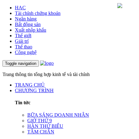
HAC
Tài chính chứng khoán
Ngân hàng
Bất động sản
Xuất nhập khẩu
Thế giới
Giải trí
Thể thao
Công nghệ
Toggle navigation
Trang thông tin tổng hợp kinh tế và tài chính
TRANG CHỦ
CHƯƠNG TRÌNH
Tin tức
BỮA SÁNG DOANH NHÂN
GIỜ THỨ 9
HÀN THỬ BIỂU
TÂM CHẤN