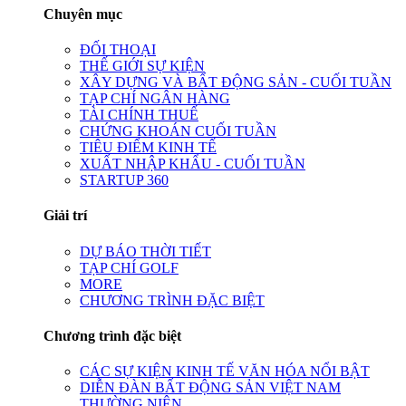
Chuyên mục
ĐỐI THOẠI
THẾ GIỚI SỰ KIỆN
XÂY DỰNG VÀ BẤT ĐỘNG SẢN - CUỐI TUẦN
TẠP CHÍ NGÂN HÀNG
TÀI CHÍNH THUẾ
CHỨNG KHOÁN CUỐI TUẦN
TIÊU ĐIỂM KINH TẾ
XUẤT NHẬP KHẨU - CUỐI TUẦN
STARTUP 360
Giải trí
DỰ BÁO THỜI TIẾT
TẠP CHÍ GOLF
MORE
CHƯƠNG TRÌNH ĐẶC BIỆT
Chương trình đặc biệt
CÁC SỰ KIỆN KINH TẾ VĂN HÓA NỔI BẬT
DIỄN ĐÀN BẤT ĐỘNG SẢN VIỆT NAM
THƯỜNG NIÊN