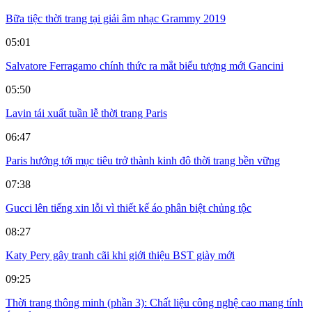
Bữa tiệc thời trang tại giải âm nhạc Grammy 2019
05:01
Salvatore Ferragamo chính thức ra mắt biểu tượng mới Gancini
05:50
Lavin tái xuất tuần lễ thời trang Paris
06:47
Paris hướng tới mục tiêu trở thành kinh đô thời trang bền vững
07:38
Gucci lên tiếng xin lỗi vì thiết kế áo phân biệt chủng tộc
08:27
Katy Pery gây tranh cãi khi giới thiệu BST giày mới
09:25
Thời trang thông minh (phần 3): Chất liệu công nghệ cao mang tính