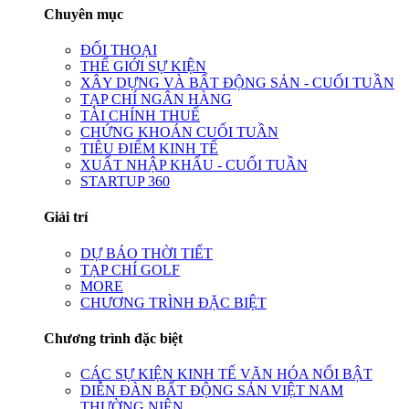
Chuyên mục
ĐỐI THOẠI
THẾ GIỚI SỰ KIỆN
XÂY DỰNG VÀ BẤT ĐỘNG SẢN - CUỐI TUẦN
TẠP CHÍ NGÂN HÀNG
TÀI CHÍNH THUẾ
CHỨNG KHOÁN CUỐI TUẦN
TIÊU ĐIỂM KINH TẾ
XUẤT NHẬP KHẨU - CUỐI TUẦN
STARTUP 360
Giải trí
DỰ BÁO THỜI TIẾT
TẠP CHÍ GOLF
MORE
CHƯƠNG TRÌNH ĐẶC BIỆT
Chương trình đặc biệt
CÁC SỰ KIỆN KINH TẾ VĂN HÓA NỔI BẬT
DIỄN ĐÀN BẤT ĐỘNG SẢN VIỆT NAM
THƯỜNG NIÊN