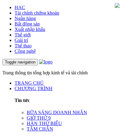
HAC
Tài chính chứng khoán
Ngân hàng
Bất động sản
Xuất nhập khẩu
Thế giới
Giải trí
Thể thao
Công nghệ
Toggle navigation
Trang thông tin tổng hợp kinh tế và tài chính
TRANG CHỦ
CHƯƠNG TRÌNH
Tin tức
BỮA SÁNG DOANH NHÂN
GIỜ THỨ 9
HÀN THỬ BIỂU
TÂM CHẤN