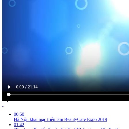
NỘI DUNG CHI TIẾT
00:50
Hà Nội: khai mạc triển lãm BeautyCare Expo 2019
01:42