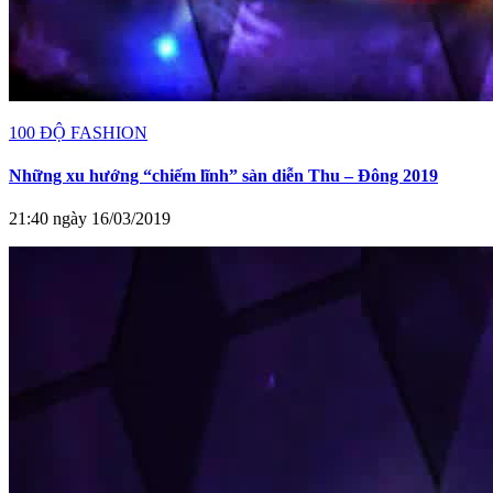
100 ĐỘ FASHION
Những xu hướng “chiếm lĩnh” sàn diễn Thu – Đông 2019
21:40 ngày 16/03/2019