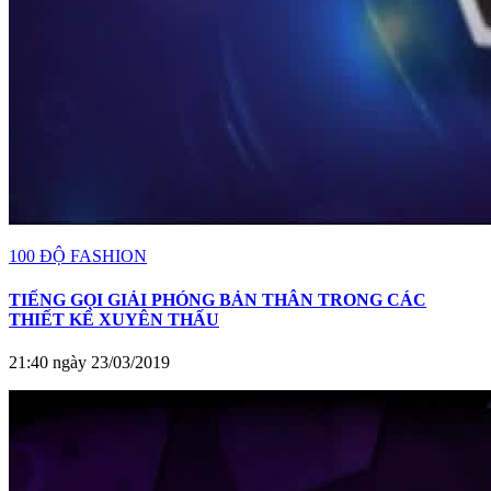
100 ĐỘ FASHION
TIẾNG GỌI GIẢI PHÓNG BẢN THÂN TRONG CÁC
THIẾT KẾ XUYÊN THẤU
21:40 ngày 23/03/2019