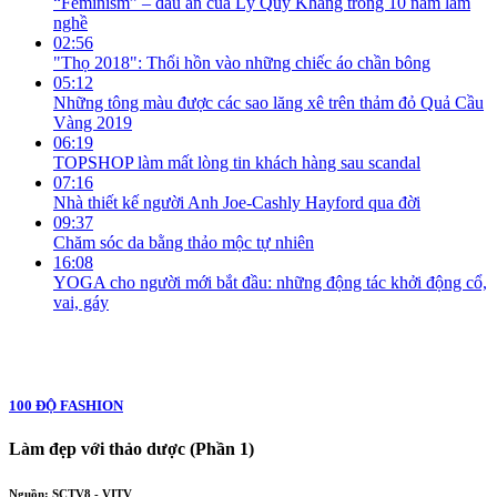
“Feminism” – dấu ấn của Lý Quý Kháng trong 10 năm làm
nghề
02:56
"Thọ 2018": Thổi hồn vào những chiếc áo chần bông
05:12
Những tông màu được các sao lăng xê trên thảm đỏ Quả Cầu
Vàng 2019
06:19
TOPSHOP làm mất lòng tin khách hàng sau scandal
07:16
Nhà thiết kế người Anh Joe-Cashly Hayford qua đời
09:37
Chăm sóc da bằng thảo mộc tự nhiên
16:08
YOGA cho người mới bắt đầu: những động tác khởi động cổ,
vai, gáy
100 ĐỘ FASHION
Làm đẹp với thảo dược (Phần 1)
Nguồn: SCTV8 - VITV