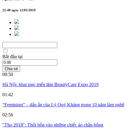
21:40 ngày 12/01/2019
Bắt đầu tại
Chia sẻ
00:50
Hà Nội: khai mạc triển lãm BeautyCare Expo 2019
01:42
“Feminism” – dấu ấn của Lý Quý Kháng trong 10 năm làm nghề
02:56
"Thọ 2018": Thổi hồn vào những chiếc áo chần bông