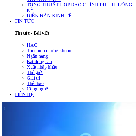
TỔNG THUẬT HỌP BÁO CHÍNH PHỦ THƯỜNG
KỲ
DIỄN ĐÀN KINH TẾ
TIN TỨC
Tin tức - Bài viết
HAC
Tài chính chứng khoán
Ngân hàng
Bất động sản
Xuất nhập khẩu
Thế giới
Giải trí
Thể thao
Công nghệ
LIÊN HỆ