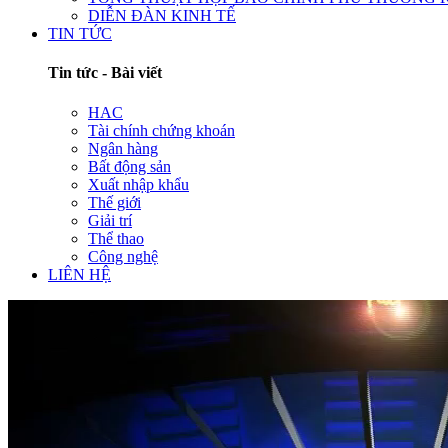
DIỄN ĐÀN KINH TẾ
TIN TỨC
Tin tức - Bài viết
HAC
Tài chính chứng khoán
Ngân hàng
Bất động sản
Xuất nhập khẩu
Thế giới
Giải trí
Thể thao
Công nghệ
LIÊN HỆ