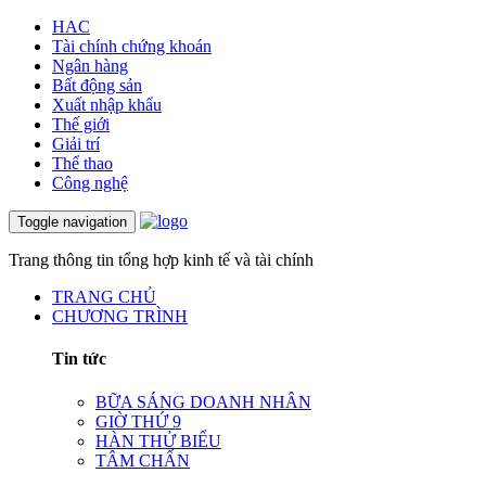
HAC
Tài chính chứng khoán
Ngân hàng
Bất động sản
Xuất nhập khẩu
Thế giới
Giải trí
Thể thao
Công nghệ
Toggle navigation
Trang thông tin tổng hợp kinh tế và tài chính
TRANG CHỦ
CHƯƠNG TRÌNH
Tin tức
BỮA SÁNG DOANH NHÂN
GIỜ THỨ 9
HÀN THỬ BIỂU
TÂM CHẤN