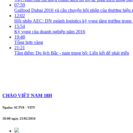
07:59
Gulfood Dubai 2016 và câu chuyện hội nhập của thương hiệu 
12:02
Hội nhập AEC: DN ngành logistics kỳ vọng tăng trưởng trong
15:54
Kỳ vọng của doanh nghiệp năm 2016
19:48
Tổng hợp vàng
21:21
Tâm điểm: Du lịch Bắc - nam trung bộ: Liên kết để phát triển
CHÀO VIỆT NAM 18H
Nguồn: SCTV8 - VITV
18:00 ngày 25/02/2016