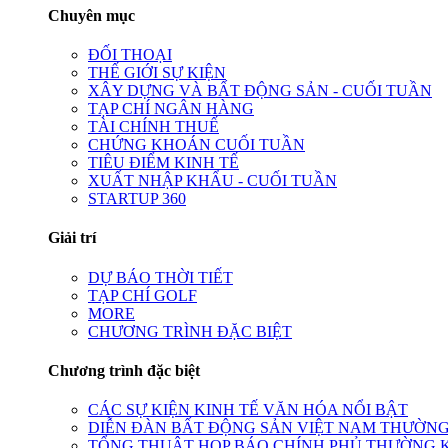
Chuyên mục
ĐỐI THOẠI
THẾ GIỚI SỰ KIỆN
XÂY DỰNG VÀ BẤT ĐỘNG SẢN - CUỐI TUẦN
TẠP CHÍ NGÂN HÀNG
TÀI CHÍNH THUẾ
CHỨNG KHOÁN CUỐI TUẦN
TIÊU ĐIỂM KINH TẾ
XUẤT NHẬP KHẨU - CUỐI TUẦN
STARTUP 360
Giải trí
DỰ BÁO THỜI TIẾT
TẠP CHÍ GOLF
MORE
CHƯƠNG TRÌNH ĐẶC BIỆT
Chương trình đặc biệt
CÁC SỰ KIỆN KINH TẾ VĂN HÓA NỔI BẬT
DIỄN ĐÀN BẤT ĐỘNG SẢN VIỆT NAM THƯỜNG
TỔNG THUẬT HỌP BÁO CHÍNH PHỦ THƯỜNG 