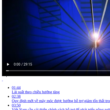
NỘI DUNG CHI TIẾT
01:44
Lãi suất theo chiều hướng tăng
02:38
Quy định mới về máy móc được hưởng hỗ trợ giảm tổn thất tr
03:50
Việt Nam cần cải thiện chính sách hỗ trợ để phát triển nông n