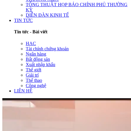
TỔNG THUẬT HỌP BÁO CHÍNH PHỦ THƯỜNG
KỲ
DIỄN ĐÀN KINH TẾ
TIN TỨC
Tin tức - Bài viết
HAC
Tài chính chứng khoán
Ngân hàng
Bất động sản
Xuất nhập khẩu
Thế giới
Giải trí
Thể thao
Công nghệ
LIÊN HỆ