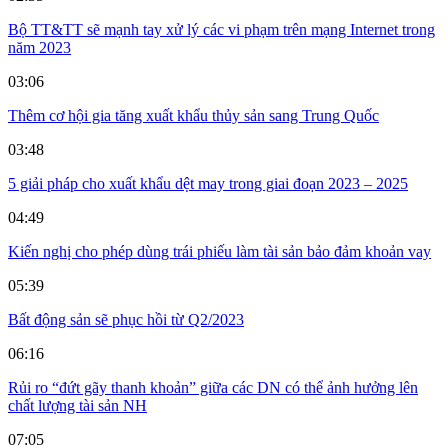
Bộ TT&TT sẽ mạnh tay xử lý các vi phạm trên mạng Internet trong
năm 2023
03:06
Thêm cơ hội gia tăng xuất khẩu thủy sản sang Trung Quốc
03:48
5 giải pháp cho xuất khẩu dệt may trong giai đoạn 2023 – 2025
04:49
Kiến nghị cho phép dùng trái phiếu làm tài sản bảo đảm khoản vay
05:39
Bất động sản sẽ phục hồi từ Q2/2023
06:16
Rủi ro “đứt gãy thanh khoản” giữa các DN có thể ảnh hưởng lên
chất lượng tài sản NH
07:05