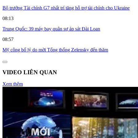
Bộ trưởng Tài chính G7 nhất trí tăng hỗ trợ tài chính cho Ukraine
08:13
Trung Quốc: 39 máy bay quân sự áp sát Đài Loan
08:57
Mỹ công bố lý do mời Tổng thống Zelensky đến thăm
VIDEO LIÊN QUAN
Xem thêm