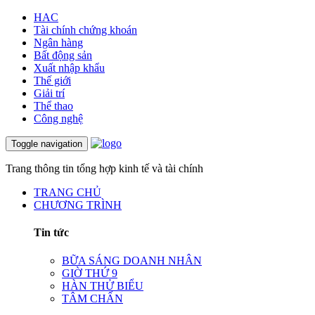
HAC
Tài chính chứng khoán
Ngân hàng
Bất động sản
Xuất nhập khẩu
Thế giới
Giải trí
Thể thao
Công nghệ
Toggle navigation
Trang thông tin tổng hợp kinh tế và tài chính
TRANG CHỦ
CHƯƠNG TRÌNH
Tin tức
BỮA SÁNG DOANH NHÂN
GIỜ THỨ 9
HÀN THỬ BIỂU
TÂM CHẤN