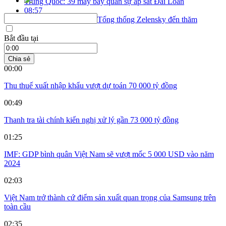
Trung Quốc: 39 máy bay quân sự áp sát Đài Loan
08:57
Mỹ công bố lý do mời Tổng thống Zelensky đến thăm
Bắt đầu tại
Chia sẻ
00:00
Thu thuế xuất nhập khẩu vượt dự toán 70 000 tỷ đồng
00:49
Thanh tra tài chính kiến nghị xử lý gần 73 000 tỷ đồng
01:25
IMF: GDP bình quân Việt Nam sẽ vượt mốc 5 000 USD vào năm
2024
02:03
Việt Nam trở thành cứ điểm sản xuất quan trọng của Samsung trên
toàn cầu
02:35