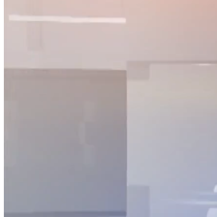
NỘI DUNG CHI TIẾT
00:00
Thu thuế xuất nhập khẩu vượt dự toán 70 000 tỷ đồng
00:49
Thanh tra tài chính kiến nghị xử lý gần 73 000 tỷ đồng
01:25