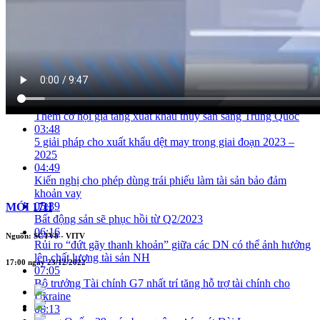
IMF: GDP bình quân Việt Nam sẽ vượt mốc 5 000 USD vào
năm 2024
02:03
Việt Nam trở thành cứ điểm sản xuất quan trọng của Samsung
trên toàn cầu
02:35
Bộ TT&TT sẽ mạnh tay xử lý các vi phạm trên mạng Internet
trong năm 2023
03:06
Thêm cơ hội gia tăng xuất khẩu thủy sản sang Trung Quốc
03:48
5 giải pháp cho xuất khẩu dệt may trong giai đoạn 2023 –
2025
04:49
Kiến nghị cho phép dùng trái phiếu làm tài sản bảo đảm
khoản vay
05:39
MỚI 17H
Bất động sản sẽ phục hồi từ Q2/2023
06:16
Nguồn: SCTV8 - VITV
Rủi ro “đứt gãy thanh khoản” giữa các DN có thể ảnh hưởng
lên chất lượng tài sản NH
17:00 ngày 23/12/2022
07:05
Bộ trưởng Tài chính G7 nhất trí tăng hỗ trợ tài chính cho
Ukraine
08:13