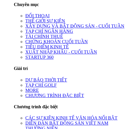
Chuyên mục
ĐỐI THOẠI
THẾ GIỚI SỰ KIỆN
XÂY DỰNG VÀ BẤT ĐỘNG SẢN - CUỐI TUẦN
TẠP CHÍ NGÂN HÀNG
TÀI CHÍNH THUẾ
CHỨNG KHOÁN CUỐI TUẦN
TIÊU ĐIỂM KINH TẾ
XUẤT NHẬP KHẨU - CUỐI TUẦN
STARTUP 360
Giải trí
DỰ BÁO THỜI TIẾT
TẠP CHÍ GOLF
MORE
CHƯƠNG TRÌNH ĐẶC BIỆT
Chương trình đặc biệt
CÁC SỰ KIỆN KINH TẾ VĂN HÓA NỔI BẬT
DIỄN ĐÀN BẤT ĐỘNG SẢN VIỆT NAM
THƯỜNG NIÊN