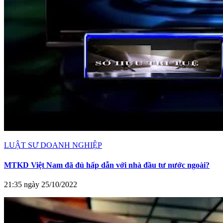
LUẬT SƯ DOANH NGHIỆP
MTKD Việt Nam đã đủ hấp dẫn với nhà đầu tư nước ngoài?
21:35 ngày 25/10/2022