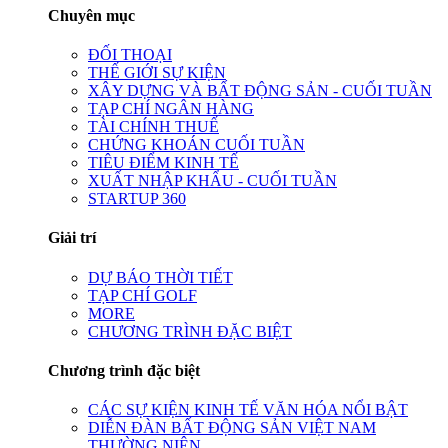
Chuyên mục
ĐỐI THOẠI
THẾ GIỚI SỰ KIỆN
XÂY DỰNG VÀ BẤT ĐỘNG SẢN - CUỐI TUẦN
TẠP CHÍ NGÂN HÀNG
TÀI CHÍNH THUẾ
CHỨNG KHOÁN CUỐI TUẦN
TIÊU ĐIỂM KINH TẾ
XUẤT NHẬP KHẨU - CUỐI TUẦN
STARTUP 360
Giải trí
DỰ BÁO THỜI TIẾT
TẠP CHÍ GOLF
MORE
CHƯƠNG TRÌNH ĐẶC BIỆT
Chương trình đặc biệt
CÁC SỰ KIỆN KINH TẾ VĂN HÓA NỔI BẬT
DIỄN ĐÀN BẤT ĐỘNG SẢN VIỆT NAM
THƯỜNG NIÊN