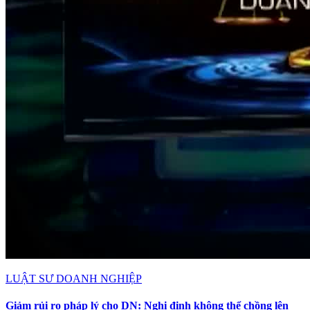
LUẬT SƯ DOANH NGHIỆP
Giảm rủi ro pháp lý cho DN: Nghị định không thể chồng lên