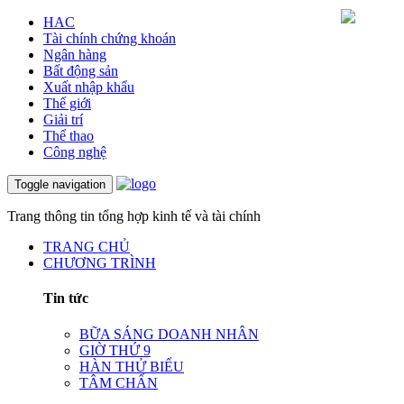
HAC
Tài chính chứng khoán
Ngân hàng
Bất động sản
Xuất nhập khẩu
Thế giới
Giải trí
Thể thao
Công nghệ
Toggle navigation
Trang thông tin tổng hợp kinh tế và tài chính
TRANG CHỦ
CHƯƠNG TRÌNH
Tin tức
BỮA SÁNG DOANH NHÂN
GIỜ THỨ 9
HÀN THỬ BIỂU
TÂM CHẤN