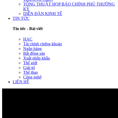
TỔNG THUẬT HỌP BÁO CHÍNH PHỦ THƯỜNG
KỲ
DIỄN ĐÀN KINH TẾ
TIN TỨC
Tin tức - Bài viết
HAC
Tài chính chứng khoán
Ngân hàng
Bất động sản
Xuất nhập khẩu
Thế giới
Giải trí
Thể thao
Công nghệ
LIÊN HỆ