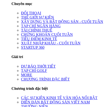
Chuyên mục
ĐỐI THOẠI
THẾ GIỚI SỰ KIỆN
XÂY DỰNG VÀ BẤT ĐỘNG SẢN - CUỐI TUẦN
TẠP CHÍ NGÂN HÀNG
TÀI CHÍNH THUẾ
CHỨNG KHOÁN CUỐI TUẦN
TIÊU ĐIỂM KINH TẾ
XUẤT NHẬP KHẨU - CUỐI TUẦN
STARTUP 360
Giải trí
DỰ BÁO THỜI TIẾT
TẠP CHÍ GOLF
MORE
CHƯƠNG TRÌNH ĐẶC BIỆT
Chương trình đặc biệt
CÁC SỰ KIỆN KINH TẾ VĂN HÓA NỔI BẬT
DIỄN ĐÀN BẤT ĐỘNG SẢN VIỆT NAM
THƯỜNG NIÊN