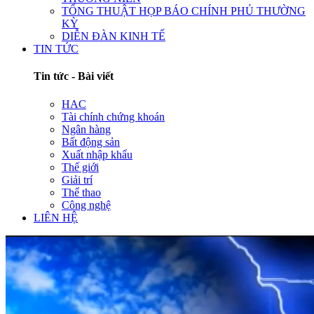
TỔNG THUẬT HỌP BÁO CHÍNH PHỦ THƯỜNG
KỲ
DIỄN ĐÀN KINH TẾ
TIN TỨC
Tin tức - Bài viết
HAC
Tài chính chứng khoán
Ngân hàng
Bất động sản
Xuất nhập khẩu
Thế giới
Giải trí
Thể thao
Công nghệ
LIÊN HỆ