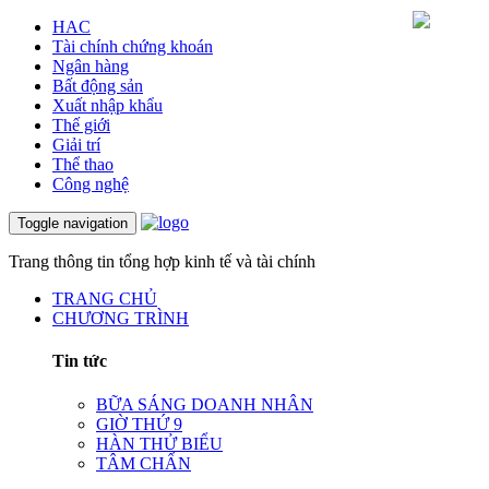
HAC
Tài chính chứng khoán
Ngân hàng
Bất động sản
Xuất nhập khẩu
Thế giới
Giải trí
Thể thao
Công nghệ
Toggle navigation
Trang thông tin tổng hợp kinh tế và tài chính
TRANG CHỦ
CHƯƠNG TRÌNH
Tin tức
BỮA SÁNG DOANH NHÂN
GIỜ THỨ 9
HÀN THỬ BIỂU
TÂM CHẤN