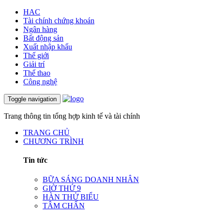
HAC
Tài chính chứng khoán
Ngân hàng
Bất động sản
Xuất nhập khẩu
Thế giới
Giải trí
Thể thao
Công nghệ
Toggle navigation
Trang thông tin tổng hợp kinh tế và tài chính
TRANG CHỦ
CHƯƠNG TRÌNH
Tin tức
BỮA SÁNG DOANH NHÂN
GIỜ THỨ 9
HÀN THỬ BIỂU
TÂM CHẤN