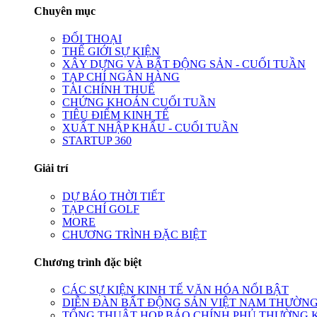
Chuyên mục
ĐỐI THOẠI
THẾ GIỚI SỰ KIỆN
XÂY DỰNG VÀ BẤT ĐỘNG SẢN - CUỐI TUẦN
TẠP CHÍ NGÂN HÀNG
TÀI CHÍNH THUẾ
CHỨNG KHOÁN CUỐI TUẦN
TIÊU ĐIỂM KINH TẾ
XUẤT NHẬP KHẨU - CUỐI TUẦN
STARTUP 360
Giải trí
DỰ BÁO THỜI TIẾT
TẠP CHÍ GOLF
MORE
CHƯƠNG TRÌNH ĐẶC BIỆT
Chương trình đặc biệt
CÁC SỰ KIỆN KINH TẾ VĂN HÓA NỔI BẬT
DIỄN ĐÀN BẤT ĐỘNG SẢN VIỆT NAM THƯỜNG
TỔNG THUẬT HỌP BÁO CHÍNH PHỦ THƯỜNG 