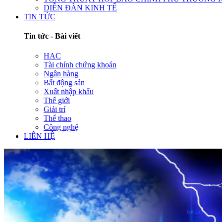
DIỄN ĐÀN KINH TẾ
TIN TỨC
Tin tức - Bài viết
HAC
Tài chính chứng khoán
Ngân hàng
Bất động sản
Xuất nhập khẩu
Thế giới
Giải trí
Thể thao
Công nghệ
LIÊN HỆ