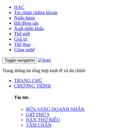
HAC
Tài chính chứng khoán
Ngân hàng
Bất động sản
Xuất nhập khẩu
Thế giới
Giải trí
Thể thao
Công nghệ
Toggle navigation
Trang thông tin tổng hợp kinh tế và tài chính
TRANG CHỦ
CHƯƠNG TRÌNH
Tin tức
BỮA SÁNG DOANH NHÂN
GIỜ THỨ 9
HÀN THỬ BIỂU
TÂM CHẤN