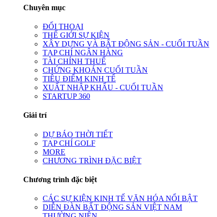
Chuyên mục
ĐỐI THOẠI
THẾ GIỚI SỰ KIỆN
XÂY DỰNG VÀ BẤT ĐỘNG SẢN - CUỐI TUẦN
TẠP CHÍ NGÂN HÀNG
TÀI CHÍNH THUẾ
CHỨNG KHOÁN CUỐI TUẦN
TIÊU ĐIỂM KINH TẾ
XUẤT NHẬP KHẨU - CUỐI TUẦN
STARTUP 360
Giải trí
DỰ BÁO THỜI TIẾT
TẠP CHÍ GOLF
MORE
CHƯƠNG TRÌNH ĐẶC BIỆT
Chương trình đặc biệt
CÁC SỰ KIỆN KINH TẾ VĂN HÓA NỔI BẬT
DIỄN ĐÀN BẤT ĐỘNG SẢN VIỆT NAM
THƯỜNG NIÊN