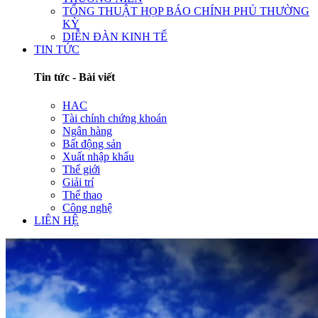
TỔNG THUẬT HỌP BÁO CHÍNH PHỦ THƯỜNG
KỲ
DIỄN ĐÀN KINH TẾ
TIN TỨC
Tin tức - Bài viết
HAC
Tài chính chứng khoán
Ngân hàng
Bất động sản
Xuất nhập khẩu
Thế giới
Giải trí
Thể thao
Công nghệ
LIÊN HỆ