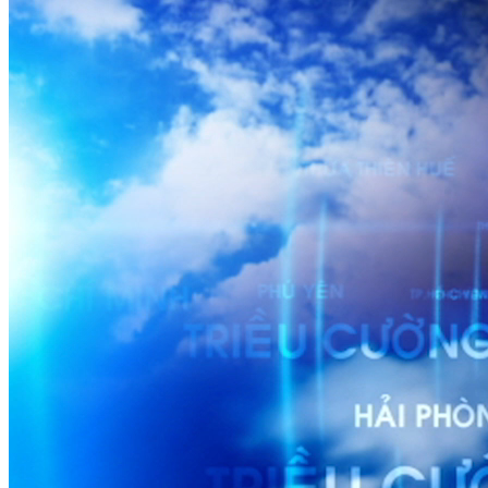
DỰ BÁO THỜI TIẾT
Dự báo thời tiết đêm 18/3 ngày 19/3/2023
Nguồn: SCTV8 - VITV