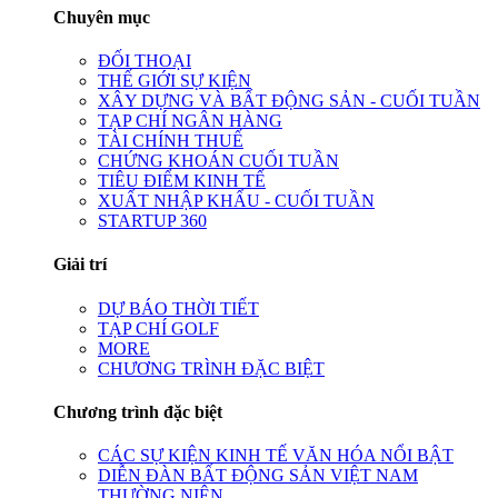
Chuyên mục
ĐỐI THOẠI
THẾ GIỚI SỰ KIỆN
XÂY DỰNG VÀ BẤT ĐỘNG SẢN - CUỐI TUẦN
TẠP CHÍ NGÂN HÀNG
TÀI CHÍNH THUẾ
CHỨNG KHOÁN CUỐI TUẦN
TIÊU ĐIỂM KINH TẾ
XUẤT NHẬP KHẨU - CUỐI TUẦN
STARTUP 360
Giải trí
DỰ BÁO THỜI TIẾT
TẠP CHÍ GOLF
MORE
CHƯƠNG TRÌNH ĐẶC BIỆT
Chương trình đặc biệt
CÁC SỰ KIỆN KINH TẾ VĂN HÓA NỔI BẬT
DIỄN ĐÀN BẤT ĐỘNG SẢN VIỆT NAM
THƯỜNG NIÊN