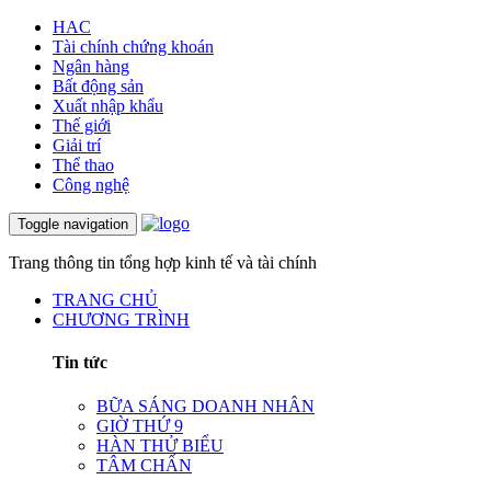
HAC
Tài chính chứng khoán
Ngân hàng
Bất động sản
Xuất nhập khẩu
Thế giới
Giải trí
Thể thao
Công nghệ
Toggle navigation
Trang thông tin tổng hợp kinh tế và tài chính
TRANG CHỦ
CHƯƠNG TRÌNH
Tin tức
BỮA SÁNG DOANH NHÂN
GIỜ THỨ 9
HÀN THỬ BIỂU
TÂM CHẤN