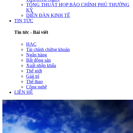
TỔNG THUẬT HỌP BÁO CHÍNH PHỦ THƯỜNG
KỲ
DIỄN ĐÀN KINH TẾ
TIN TỨC
Tin tức - Bài viết
HAC
Tài chính chứng khoán
Ngân hàng
Bất động sản
Xuất nhập khẩu
Thế giới
Giải trí
Thể thao
Công nghệ
LIÊN HỆ