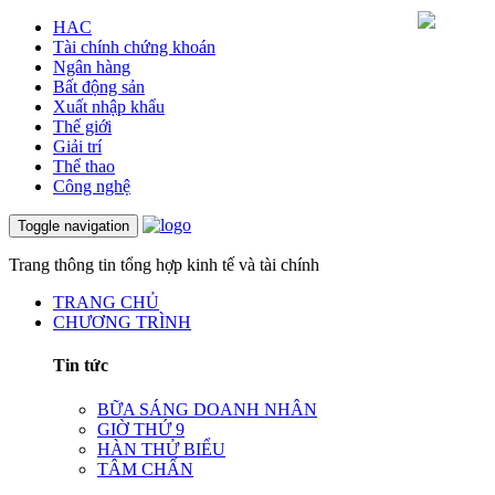
HAC
Tài chính chứng khoán
Ngân hàng
Bất động sản
Xuất nhập khẩu
Thế giới
Giải trí
Thể thao
Công nghệ
Toggle navigation
Trang thông tin tổng hợp kinh tế và tài chính
TRANG CHỦ
CHƯƠNG TRÌNH
Tin tức
BỮA SÁNG DOANH NHÂN
GIỜ THỨ 9
HÀN THỬ BIỂU
TÂM CHẤN