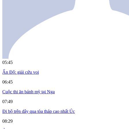
05:45
Ấn Độ: giải cứu voi
06:45
Cuộc thi ăn bánh mỳ tại Nga
07:49
Đi bộ trên dây qua tòa tháp cao nhất Úc
08:29