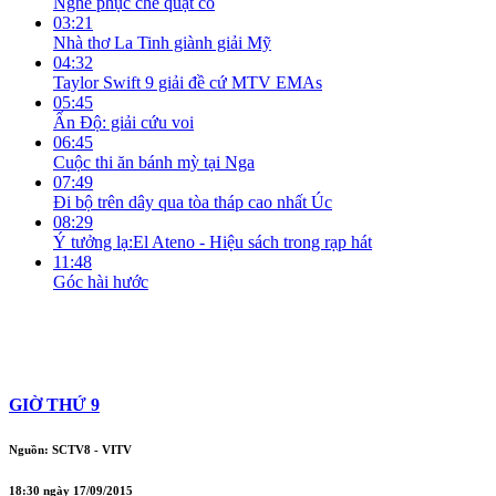
Nghề phục chế quạt cổ
03:21
Nhà thơ La Tinh giành giải Mỹ
04:32
Taylor Swift 9 giải đề cứ MTV EMAs
05:45
Ấn Độ: giải cứu voi
06:45
Cuộc thi ăn bánh mỳ tại Nga
07:49
Đi bộ trên dây qua tòa tháp cao nhất Úc
08:29
Ý tưởng lạ:El Ateno - Hiệu sách trong rạp hát
11:48
Góc hài hước
GIỜ THỨ 9
Nguồn: SCTV8 - VITV
18:30 ngày 17/09/2015