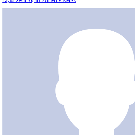
Taylor Swift 9 giải đề cứ MTV EMAs