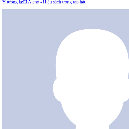
Ý tưởng lạ:El Ateno - Hiệu sách trong rạp hát