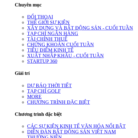
Chuyên mục
ĐỐI THOẠI
THẾ GIỚI SỰ KIỆN
XÂY DỰNG VÀ BẤT ĐỘNG SẢN - CUỐI TUẦN
TẠP CHÍ NGÂN HÀNG
TÀI CHÍNH THUẾ
CHỨNG KHOÁN CUỐI TUẦN
TIÊU ĐIỂM KINH TẾ
XUẤT NHẬP KHẨU - CUỐI TUẦN
STARTUP 360
Giải trí
DỰ BÁO THỜI TIẾT
TẠP CHÍ GOLF
MORE
CHƯƠNG TRÌNH ĐẶC BIỆT
Chương trình đặc biệt
CÁC SỰ KIỆN KINH TẾ VĂN HÓA NỔI BẬT
DIỄN ĐÀN BẤT ĐỘNG SẢN VIỆT NAM
THƯỜNG NIÊN