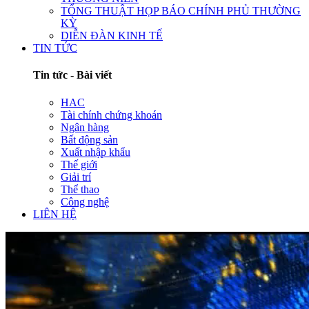
TỔNG THUẬT HỌP BÁO CHÍNH PHỦ THƯỜNG
KỲ
DIỄN ĐÀN KINH TẾ
TIN TỨC
Tin tức - Bài viết
HAC
Tài chính chứng khoán
Ngân hàng
Bất động sản
Xuất nhập khẩu
Thế giới
Giải trí
Thể thao
Công nghệ
LIÊN HỆ