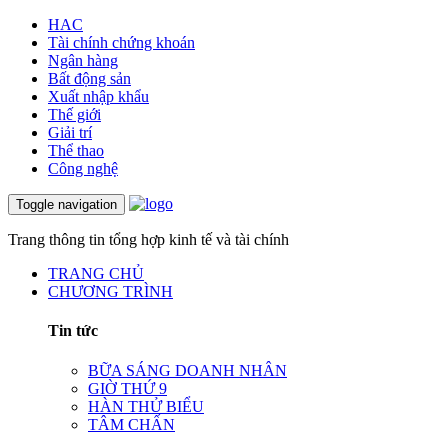
HAC
Tài chính chứng khoán
Ngân hàng
Bất động sản
Xuất nhập khẩu
Thế giới
Giải trí
Thể thao
Công nghệ
Toggle navigation
Trang thông tin tổng hợp kinh tế và tài chính
TRANG CHỦ
CHƯƠNG TRÌNH
Tin tức
BỮA SÁNG DOANH NHÂN
GIỜ THỨ 9
HÀN THỬ BIỂU
TÂM CHẤN