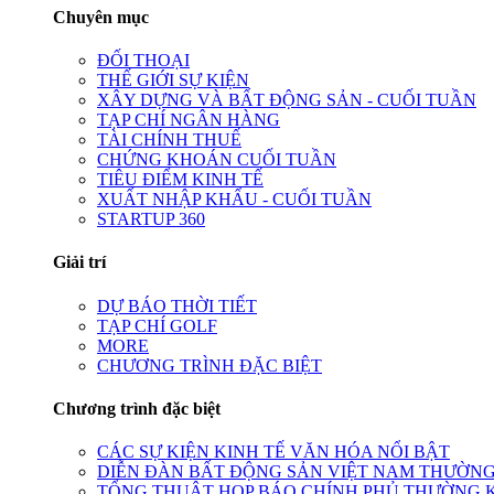
Chuyên mục
ĐỐI THOẠI
THẾ GIỚI SỰ KIỆN
XÂY DỰNG VÀ BẤT ĐỘNG SẢN - CUỐI TUẦN
TẠP CHÍ NGÂN HÀNG
TÀI CHÍNH THUẾ
CHỨNG KHOÁN CUỐI TUẦN
TIÊU ĐIỂM KINH TẾ
XUẤT NHẬP KHẨU - CUỐI TUẦN
STARTUP 360
Giải trí
DỰ BÁO THỜI TIẾT
TẠP CHÍ GOLF
MORE
CHƯƠNG TRÌNH ĐẶC BIỆT
Chương trình đặc biệt
CÁC SỰ KIỆN KINH TẾ VĂN HÓA NỔI BẬT
DIỄN ĐÀN BẤT ĐỘNG SẢN VIỆT NAM THƯỜNG
TỔNG THUẬT HỌP BÁO CHÍNH PHỦ THƯỜNG 