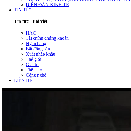
DIỄN ĐÀN KINH TẾ
TIN TỨC
Tin tức - Bài viết
HAC
Tài chính chứng khoán
Ngân hàng
Bất động sản
Xuất nhập khẩu
Thế giới
Giải trí
Thể thao
Công nghệ
LIÊN HỆ