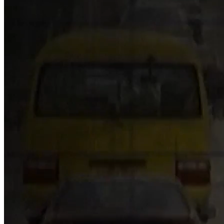
TRÊN TỪNG KINH TUYẾN
Nguồn: SCTV8 - VITV
21:15 ngày 11/10/2022