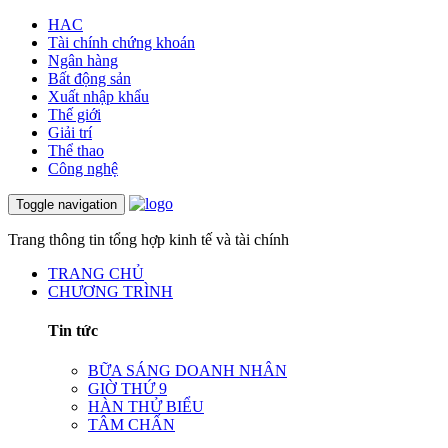
HAC
Tài chính chứng khoán
Ngân hàng
Bất động sản
Xuất nhập khẩu
Thế giới
Giải trí
Thể thao
Công nghệ
Toggle navigation
Trang thông tin tổng hợp kinh tế và tài chính
TRANG CHỦ
CHƯƠNG TRÌNH
Tin tức
BỮA SÁNG DOANH NHÂN
GIỜ THỨ 9
HÀN THỬ BIỂU
TÂM CHẤN