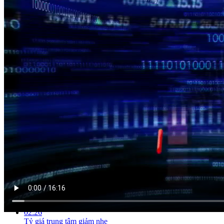
NỘI DUNG CHI TIẾT
00:31
NHNN chính thức lên tiếng về dự thảo sửa đổi thông tư 36
02:26
Tỷ giá trung tâm giảm nhẹ