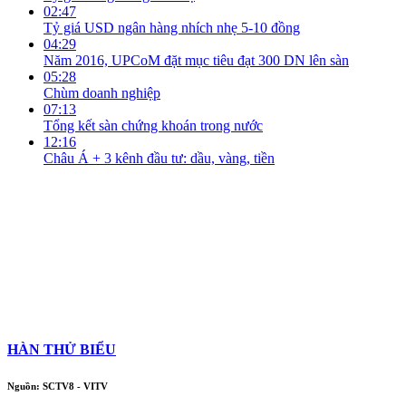
02:47
Tỷ giá USD ngân hàng nhích nhẹ 5-10 đồng
04:29
Năm 2016, UPCoM đặt mục tiêu đạt 300 DN lên sàn
05:28
Chùm doanh nghiệp
07:13
Tổng kết sàn chứng khoán trong nước
12:16
Châu Á + 3 kênh đầu tư: dầu, vàng, tiền
HÀN THỬ BIỂU
Nguồn: SCTV8 - VITV