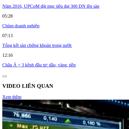
Năm 2016, UPCoM đặt mục tiêu đạt 300 DN lên sàn
05:28
Chùm doanh nghiệp
07:13
Tổng kết sàn chứng khoán trong nước
12:16
Châu Á + 3 kênh đầu tư: dầu, vàng, tiền
VIDEO LIÊN QUAN
Xem thêm