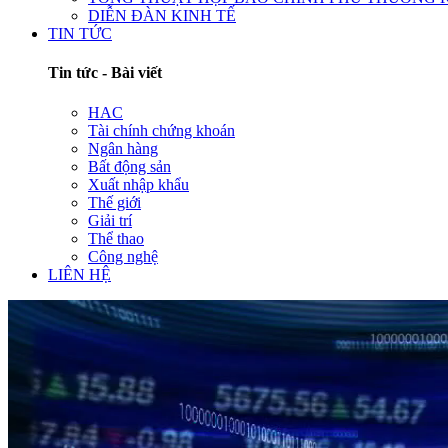
DIỄN ĐÀN KINH TẾ
TIN TỨC
Tin tức - Bài viết
HAC
Tài chính chứng khoán
Ngân hàng
Bất động sản
Xuất nhập khẩu
Thế giới
Giải trí
Thể thao
Công nghệ
LIÊN HỆ