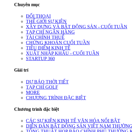
Chuyên mục
ĐỐI THOẠI
THẾ GIỚI SỰ KIỆN
XÂY DỰNG VÀ BẤT ĐỘNG SẢN - CUỐI TUẦN
TẠP CHÍ NGÂN HÀNG
TÀI CHÍNH THUẾ
CHỨNG KHOÁN CUỐI TUẦN
TIÊU ĐIỂM KINH TẾ
XUẤT NHẬP KHẨU - CUỐI TUẦN
STARTUP 360
Giải trí
DỰ BÁO THỜI TIẾT
TẠP CHÍ GOLF
MORE
CHƯƠNG TRÌNH ĐẶC BIỆT
Chương trình đặc biệt
CÁC SỰ KIỆN KINH TẾ VĂN HÓA NỔI BẬT
DIỄN ĐÀN BẤT ĐỘNG SẢN VIỆT NAM THƯỜNG
TỔNG THUẬT HỌP BÁO CHÍNH PHỦ THƯỜNG 