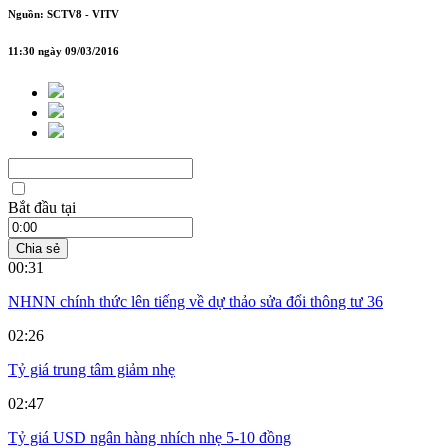
Nguồn: SCTV8 - VITV
11:30 ngày 09/03/2016
Bắt đầu tại
Chia sẻ
00:31
NHNN chính thức lên tiếng về dự thảo sửa đổi thông tư 36
02:26
Tỷ giá trung tâm giảm nhẹ
02:47
Tỷ giá USD ngân hàng nhích nhẹ 5-10 đồng