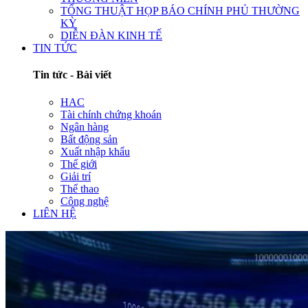
TỔNG THUẬT HỌP BÁO CHÍNH PHỦ THƯỜNG
KỲ
DIỄN ĐÀN KINH TẾ
TIN TỨC
Tin tức - Bài viết
HAC
Tài chính chứng khoán
Ngân hàng
Bất động sản
Xuất nhập khẩu
Thế giới
Giải trí
Thể thao
Công nghệ
LIÊN HỆ