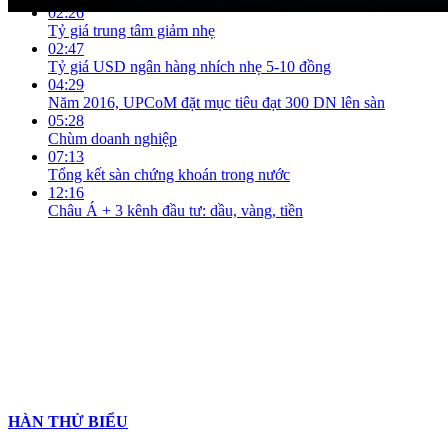
02:26
Tỷ giá trung tâm giảm nhẹ
02:47
Tỷ giá USD ngân hàng nhích nhẹ 5-10 đồng
04:29
Năm 2016, UPCoM đặt mục tiêu đạt 300 DN lên sàn
05:28
Chùm doanh nghiệp
07:13
Tổng kết sàn chứng khoán trong nước
12:16
Châu Á + 3 kênh đầu tư: dầu, vàng, tiền
HÀN THỬ BIỂU