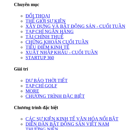
Chuyên mục
ĐỐI THOẠI
THẾ GIỚI SỰ KIỆN
XÂY DỰNG VÀ BẤT ĐỘNG SẢN - CUỐI TUẦN
TẠP CHÍ NGÂN HÀNG
TÀI CHÍNH THUẾ
CHỨNG KHOÁN CUỐI TUẦN
TIÊU ĐIỂM KINH TẾ
XUẤT NHẬP KHẨU - CUỐI TUẦN
STARTUP 360
Giải trí
DỰ BÁO THỜI TIẾT
TẠP CHÍ GOLF
MORE
CHƯƠNG TRÌNH ĐẶC BIỆT
Chương trình đặc biệt
CÁC SỰ KIỆN KINH TẾ VĂN HÓA NỔI BẬT
DIỄN ĐÀN BẤT ĐỘNG SẢN VIỆT NAM
THƯỜNG NIÊN