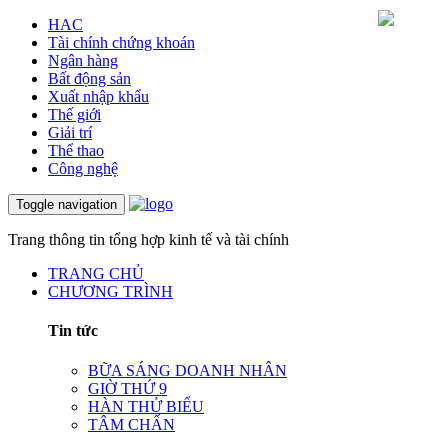
HAC
Tài chính chứng khoán
Ngân hàng
Bất động sản
Xuất nhập khẩu
Thế giới
Giải trí
Thể thao
Công nghệ
Toggle navigation
Trang thông tin tổng hợp kinh tế và tài chính
TRANG CHỦ
CHƯƠNG TRÌNH
Tin tức
BỮA SÁNG DOANH NHÂN
GIỜ THỨ 9
HÀN THỬ BIỂU
TÂM CHẤN