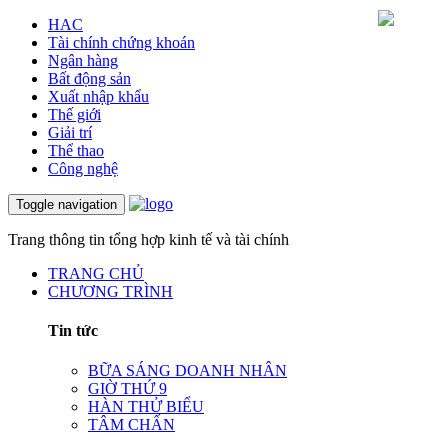
HAC
Tài chính chứng khoán
Ngân hàng
Bất động sản
Xuất nhập khẩu
Thế giới
Giải trí
Thể thao
Công nghệ
Toggle navigation
Trang thông tin tổng hợp kinh tế và tài chính
TRANG CHỦ
CHƯƠNG TRÌNH
Tin tức
BỮA SÁNG DOANH NHÂN
GIỜ THỨ 9
HÀN THỬ BIỂU
TÂM CHẤN