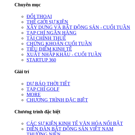
Chuyên mục
ĐỐI THOẠI
THẾ GIỚI SỰ KIỆN
XÂY DỰNG VÀ BẤT ĐỘNG SẢN - CUỐI TUẦN
TẠP CHÍ NGÂN HÀNG
TÀI CHÍNH THUẾ
CHỨNG KHOÁN CUỐI TUẦN
TIÊU ĐIỂM KINH TẾ
XUẤT NHẬP KHẨU - CUỐI TUẦN
STARTUP 360
Giải trí
DỰ BÁO THỜI TIẾT
TẠP CHÍ GOLF
MORE
CHƯƠNG TRÌNH ĐẶC BIỆT
Chương trình đặc biệt
CÁC SỰ KIỆN KINH TẾ VĂN HÓA NỔI BẬT
DIỄN ĐÀN BẤT ĐỘNG SẢN VIỆT NAM
THƯỜNG NIÊN