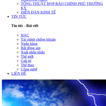
TỔNG THUẬT HỌP BÁO CHÍNH PHỦ THƯỜNG
KỲ
DIỄN ĐÀN KINH TẾ
TIN TỨC
Tin tức - Bài viết
HAC
Tài chính chứng khoán
Ngân hàng
Bất động sản
Xuất nhập khẩu
Thế giới
Giải trí
Thể thao
Công nghệ
LIÊN HỆ