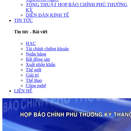
TỔNG THUẬT HỌP BÁO CHÍNH PHỦ THƯỜNG
KỲ
DIỄN ĐÀN KINH TẾ
TIN TỨC
Tin tức - Bài viết
HAC
Tài chính chứng khoán
Ngân hàng
Bất động sản
Xuất nhập khẩu
Thế giới
Giải trí
Thể thao
Công nghệ
LIÊN HỆ