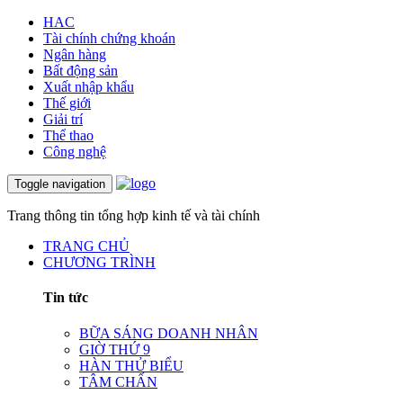
HAC
Tài chính chứng khoán
Ngân hàng
Bất động sản
Xuất nhập khẩu
Thế giới
Giải trí
Thể thao
Công nghệ
Toggle navigation
Trang thông tin tổng hợp kinh tế và tài chính
TRANG CHỦ
CHƯƠNG TRÌNH
Tin tức
BỮA SÁNG DOANH NHÂN
GIỜ THỨ 9
HÀN THỬ BIỂU
TÂM CHẤN