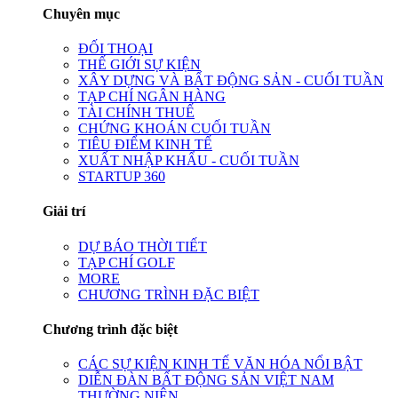
Chuyên mục
ĐỐI THOẠI
THẾ GIỚI SỰ KIỆN
XÂY DỰNG VÀ BẤT ĐỘNG SẢN - CUỐI TUẦN
TẠP CHÍ NGÂN HÀNG
TÀI CHÍNH THUẾ
CHỨNG KHOÁN CUỐI TUẦN
TIÊU ĐIỂM KINH TẾ
XUẤT NHẬP KHẨU - CUỐI TUẦN
STARTUP 360
Giải trí
DỰ BÁO THỜI TIẾT
TẠP CHÍ GOLF
MORE
CHƯƠNG TRÌNH ĐẶC BIỆT
Chương trình đặc biệt
CÁC SỰ KIỆN KINH TẾ VĂN HÓA NỔI BẬT
DIỄN ĐÀN BẤT ĐỘNG SẢN VIỆT NAM
THƯỜNG NIÊN