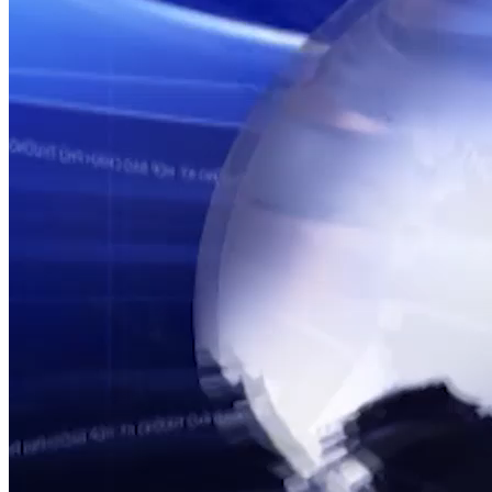
TỔNG THUẬT HỌP BÁO CHÍNH PHỦ THƯỜNG KỲ
Họp báo Chính phủ thường kỳ tháng 4
Nguồn: SCTV8 - VITV