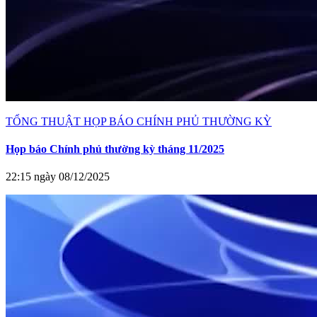
TỔNG THUẬT HỌP BÁO CHÍNH PHỦ THƯỜNG KỲ
Họp báo Chính phủ thường kỳ tháng 11/2025
22:15 ngày 08/12/2025