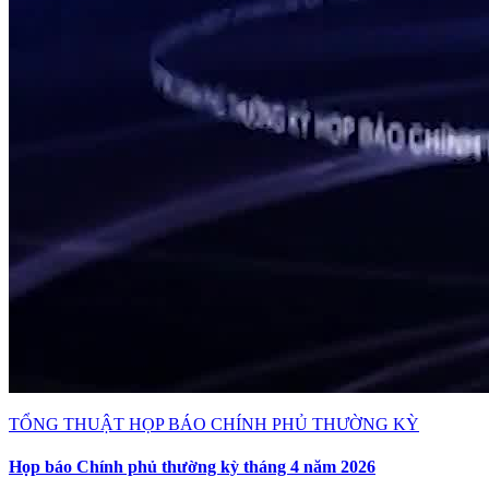
TỔNG THUẬT HỌP BÁO CHÍNH PHỦ THƯỜNG KỲ
Họp báo Chính phủ thường kỳ tháng 4 năm 2026